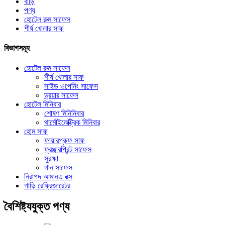
বাড়ি
পণ্য
হোটেল রুম সাফেস
শীর্ষ খোলার সাফ
বিভাগসমূহ
হোটেল রুম সাফেস
শীর্ষ খোলার সাফ
সাইড ওপেনিং সাফেস
ড্রয়ার সাফেস
হোটেল মিনিবার
শোষণ মিনিনিবার
থার্মোইলেক্ট্রিক মিনিবার
হোম সাফ
ফায়ারপ্রুফ সাফ
ফ্রঞ্জারপ্রিন্ট সাফেস
সুরক্ষা
গান সাফেস
নিরাপদ আমানত বক্স
গাড়ি রেফ্রিজারেটর
বৈশিষ্ট্যযুক্ত পণ্য