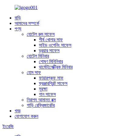
বাড়ি
আমাদের সম্পর্কে
পণ্য
হোটেল রুম সাফেস
শীর্ষ খোলার সাফ
সাইড ওপেনিং সাফেস
ড্রয়ার সাফেস
হোটেল মিনিবার
শোষণ মিনিনিবার
থার্মোইলেক্ট্রিক মিনিবার
হোম সাফ
ফায়ারপ্রুফ সাফ
ফ্রঞ্জারপ্রিন্ট সাফেস
সুরক্ষা
গান সাফেস
নিরাপদ আমানত বক্স
গাড়ি রেফ্রিজারেটর
খবর
যোগাযোগ করুন
ইংরেজি