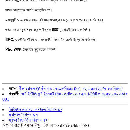
মার্জিত স্ট্যান্ডার্ড ব্ল্যাক কালার ফিনিস (অনুরোধের ভিত্তিতে অন্যরা)।
মানের অভ্যন্তর কার্পেট আচ্ছাদিত পৃষ্ঠ।
এক্সক্লুসিভ অনলাইন ভাড়া পরিচালন সফ্টওয়্যার ভাড়া our আপনার সাফ ডট কম।
গুণমানের মানকৃত শংসাপত্র আইএসও 9001, রোএইচএস এবং সিই।
ERC:
জরুরী রিসেট কোড - একচেটিয়া অনলাইন জরুরী উদ্বোধন পরিচালনা।
Ptionচ্ছিক:
বৈদ্যুতিন হ্যান্ডহেল্ড ইউনিট।
আগে:
নীল ব্যাকলাইট কীপ্যাড কে-এফজিএম 001 সহ ওএম হোটেল রুম নিরাপদ
পরবর্তী:
স্মার্ট ইন্টেলিজেন্ট ইলেকট্রনিক হোটেল সেফ বক্স, ডিজিটাল সাফেস কে-ডিআর
001
ডিজিটাল লক সহ গেস্টরুম নিরাপদ বক্স
ল্যাপটপ নিরাপদ বাক্স
সুরক্ষা বৈদ্যুতিন নিরাপদ বাক্স
আপনার বার্তাটি এখানে লিখুন এবং আমাদের কাছে প্রেরণ করুন