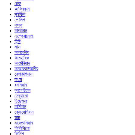
চেক
আফ্রিকান
সুইডিশ
পোলিশ
বাস্ক
কাতালান
এস্পেরান্তো
হিন্দি
লাও
আলবেনীয়
আমহারিক
আর্মেনিয়ান
আজারবাইজানীয়
বেলারুশিয়ান
বাংলা
বসনিয়ান
বুলগেরিয়ান
সেবুয়ানো
চিছেওয়া
কর্সিকান
ক্রোয়েশিয়ান
ডাচ
এস্তোনিয়ান
ফিলিপিনো
ফিনিশ