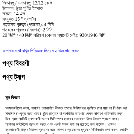
জিডাব্লু / এনডাব্লু: 13/12 কেজি
উপাদান: ঠান্ডা ঘূর্ণিত ইস্পাত
ক্ষমতা: 14 এল
সংযুক্ত 15 '' ল্যাপটপ
পত্রকের পুরুত্ব (প্যানেল): 4 মিমি
পত্রকের পুরুত্ব (নিরাপদ): 2 মিমি
20 জিপি / 40 জিপি পরিমাণ (কোনও প্যালেট নেই): 930/1946 পিসি
আপনার বার্তা রাখুন
পিডিএফ হিসাবে ডাউনলোড করুন
পণ্য বিবরণী
পণ্য ট্যাগ
মূল বিবরণ
ভ্রমণকারীদের জন্য, রাস্তায় চলাকালীন কীভাবে তাদের জিনিসপত্র সুরক্ষিত রাখা যায় তা নির্ধারণ করা
মানসিক চাপযুক্ত হতে পারে। চুরির মাধ্যমে বা অপরিচিত জায়গায় কেবল সাধারণ গাফিলতির মধ্য
দিয়ে প্রায় প্রতিটি ভ্রমণকারী তাদের জিনিসপত্র হারাবার সম্ভাবনা নিয়ে উদ্বেগ প্রকাশ করে।
আপনার অতিথিদের প্রশংসা করবে এমন একটি সহজ সমাধান রয়েছে: রুম সাফেস। কোনও
ব্যবহারকারী বান্ধব নিরাপদ প্রদানের সময় আপনার গ্রাহকদের মূল্যবান জিনিসগুলি রক্ষা করুন: হোটেল