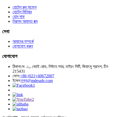
হোটেল রুম সাফেস
হোটেল মিনিবার
হোম সাফ
নিরাপদ আমানত বক্স
সেবা
আমাদের সম্পর্কে
যোগাযোগ করুন
যোগাযোগ
ঠিকানা:
নং .১,, বেহাই রোড, লিউহে শহর, তাইচং সিটি, জিয়াংসু প্রদেশ, চীন
215431
ফোন:
+86 (021) 60672007
ইমেল:
তথ্য@mdesafe.com