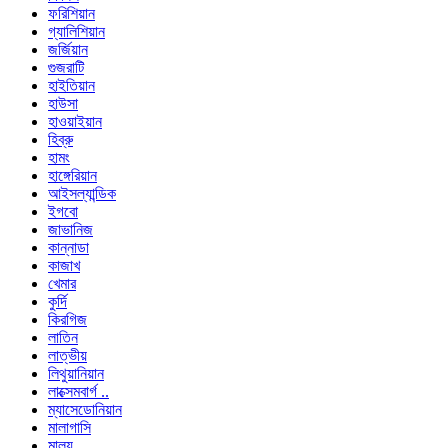
ফরিশিয়ান
গ্যালিশিয়ান
জর্জিয়ান
গুজরাটি
হাইতিয়ান
হাউসা
হাওয়াইয়ান
হিব্রু
হামং
হাঙ্গেরিয়ান
আইসল্যান্ডিক
ইগবো
জাভানিজ
কান্নাডা
কাজাখ
খেমার
কুর্দি
কিরগিজ
লাতিন
লাত্ভীয়
লিথুয়ানিয়ান
লাক্সেমবার্গ ..
ম্যাসেডোনিয়ান
মালাগাসি
মালয়