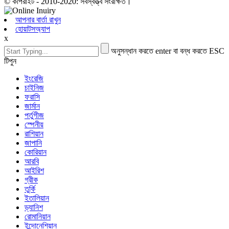
© কপিরাইট - 2010-2020: সর্বস্বত্ত্ব সংরক্ষিত।
আপনার বার্তা রাখুন
হোয়াটসঅ্যাপ
x
অনুসন্ধান করতে enter বা বন্ধ করতে ESC
টিপুন
ইংরেজি
চাইনিজ
ফরাসি
জার্মান
পর্তুগীজ
স্পেনীয়
রাশিয়ান
জাপানি
কোরিয়ান
আরবি
আইরিশ
গ্রীক
তুর্কি
ইতালিয়ান
ড্যানিশ
রোমানিয়ান
ইন্দোনেশিয়ান