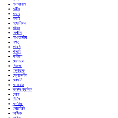
মালায়ালাম
মাল্টিজ
মাওরি
মারাঠি
মঙ্গোলিয়ান
বার্মিজ
নেপালি
নরওয়েজীয়
পশতু
ফারসি
পাঞ্জাবি
সার্বিয়ান
সেসোথো
সিংহলা
স্লোভাক
স্লোভেনীয়
সোমালি
সামোয়ান
স্কটস গ্যালিক
শোনা
সিন্ধি
সুন্দানিজ
সোয়াহিলি
তাজিক
তামিল