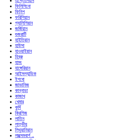
এস্তোনিয়ান
ফিলিপিনো
ফিনিশ
ফরিশিয়ান
গ্যালিশিয়ান
জর্জিয়ান
গুজরাটি
হাইতিয়ান
হাউসা
হাওয়াইয়ান
হিব্রু
হামং
হাঙ্গেরিয়ান
আইসল্যান্ডিক
ইগবো
জাভানিজ
কান্নাডা
কাজাখ
খেমার
কুর্দি
কিরগিজ
লাতিন
লাত্ভীয়
লিথুয়ানিয়ান
লাক্সেমবার্গ ..