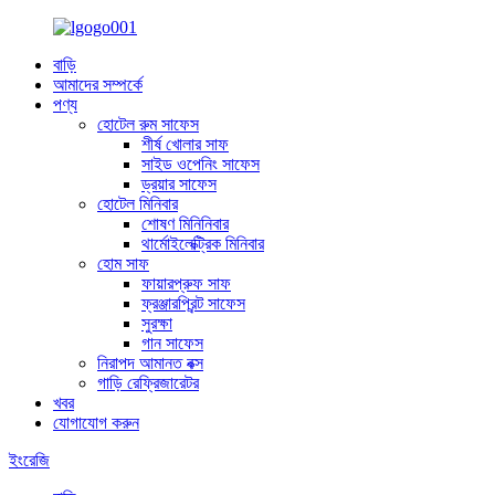
বাড়ি
আমাদের সম্পর্কে
পণ্য
হোটেল রুম সাফেস
শীর্ষ খোলার সাফ
সাইড ওপেনিং সাফেস
ড্রয়ার সাফেস
হোটেল মিনিবার
শোষণ মিনিনিবার
থার্মোইলেক্ট্রিক মিনিবার
হোম সাফ
ফায়ারপ্রুফ সাফ
ফ্রঞ্জারপ্রিন্ট সাফেস
সুরক্ষা
গান সাফেস
নিরাপদ আমানত বক্স
গাড়ি রেফ্রিজারেটর
খবর
যোগাযোগ করুন
ইংরেজি