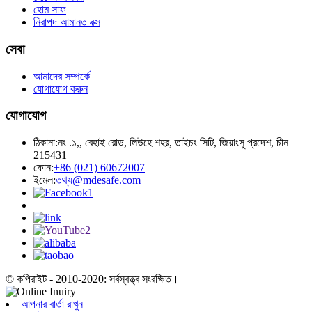
হোম সাফ
নিরাপদ আমানত বক্স
সেবা
আমাদের সম্পর্কে
যোগাযোগ করুন
যোগাযোগ
ঠিকানা:
নং .১,, বেহাই রোড, লিউহে শহর, তাইচং সিটি, জিয়াংসু প্রদেশ, চীন
215431
ফোন:
+86 (021) 60672007
ইমেল:
তথ্য@mdesafe.com
© কপিরাইট - 2010-2020: সর্বস্বত্ত্ব সংরক্ষিত।
আপনার বার্তা রাখুন