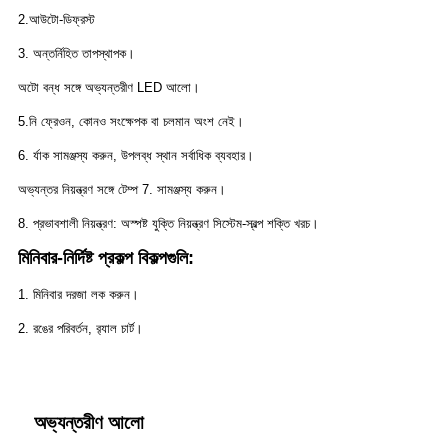
2.আউটো-ডিফ্রস্ট
3. অন্তর্নিহিত তাপস্থাপক।
অটো বন্ধ সঙ্গে অভ্যন্তরীণ LED আলো।
5.নি ফ্রেওন, কোনও সংক্ষেপক বা চলমান অংশ নেই।
6. র্যাক সামঞ্জস্য করুন, উপলব্ধ স্থান সর্বাধিক ব্যবহার।
অভ্যন্তর নিয়ন্ত্রণ সঙ্গে টেম্প 7. সামঞ্জস্য করুন।
8. প্রভাবশালী নিয়ন্ত্রণ: অস্পষ্ট যুক্তি নিয়ন্ত্রণ সিস্টেম-স্বল্প শক্তি খরচ।
মিনিবার-নির্দিষ্ট প্রকল্প বিকল্পগুলি:
1. মিনিবার দরজা লক করুন।
2. রঙের পরিবর্তন, র‌্যাল চার্ট।
অভ্যন্তরীণ আলো