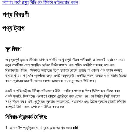
আপনার বার্তা রাখুন
পিডিএফ হিসাবে ডাউনলোড করুন
পণ্য বিবরণী
পণ্য ট্যাগ
মূল বিবরণ
আড়ম্বরপূর্ণ ড্রয়ার মিনিবার আপনার অতিথিদের পুরোপুরি শীতল পানীয়গুলিতে সহজেই অ্যাক্সেস দেয়।
নতুন পেলটিয়ার সেল প্রযুক্তি দুর্দান্ত নির্ভরযোগ্যতা এবং শক্তি অর্থনীতি সরবরাহ করে এবং
ক্রিয়াকলাপে নিরব। মিনিবারে ড্রয়ারের মধ্যে দুর্দান্ত বোতল রয়েছে যা বোতল এবং ক্যান উভয়ই
রাখতে পারে। পণ্যগুলি প্রদর্শনের জন্য একটি অভ্যন্তরীণ এলইডি আলো রয়েছে এবং মার্জিত মিররড
কালো প্যানেল দরজাটি কোনও ধরণের আসবাবের সাথে সুন্দরভাবে ফিট করে।
একটি থার্মোইলেক্ট্রিক মিনিবার পরিচালনার নীতি - পেল্টিয়ার প্রভাবের উপর ভিত্তি করে শীতল করার
একটি পদ্ধতি, ডিভাইসের একপাশে তাপকে কেন্দ্রীভূত করে তোলে এবং এর বিপরীত দিকটি দক্ষতার
সাথে শীতল হয়। এই প্রযুক্তির ব্যবহার কনডেনসেট, সংক্ষেপক এবং ফিল্টার ব্যবহার ছাড়াই মিনিবার
কমপ্যাক্ট নির্মাণ এবং অপারেশন নিশ্চিত করতে দেয়।
মিনিবার-স্ট্যান্ডার্ড বৈশিষ্ট্য:
1. তাপ-পাইপ প্রযুক্তির সাথে দ্রুত এবং কম শব্দ করুন old