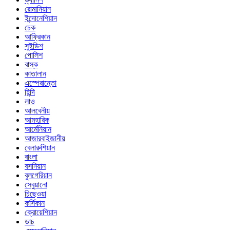
রোমানিয়ান
ইন্দোনেশিয়ান
চেক
আফ্রিকান
সুইডিশ
পোলিশ
বাস্ক
কাতালান
এস্পেরান্তো
হিন্দি
লাও
আলবেনীয়
আমহারিক
আর্মেনিয়ান
আজারবাইজানীয়
বেলারুশিয়ান
বাংলা
বসনিয়ান
বুলগেরিয়ান
সেবুয়ানো
চিছেওয়া
কর্সিকান
ক্রোয়েশিয়ান
ডাচ