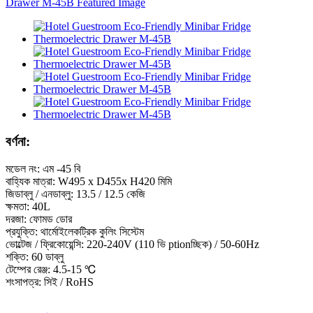
বর্ণনা:
মডেল নং: এম -45 বি
বাহ্যিক মাত্রা: W495 x D455x H420 মিমি
জিডাব্লু / এনডাব্লু: 13.5 / 12.5 কেজি
ক্ষমতা: 40L
দরজা: ফোমড ডোর
প্রযুক্তি: থার্মোইলেকট্রিক কুলিং সিস্টেম
ভোল্টেজ / ফ্রিকোয়েন্সি: 220-240V (110 ভি ptionচ্ছিক) / 50-60Hz
শক্তি: 60 ডাব্লু
টেম্পের রেঞ্জ: 4.5-15 ℃
শংসাপত্র: সিই / RoHS