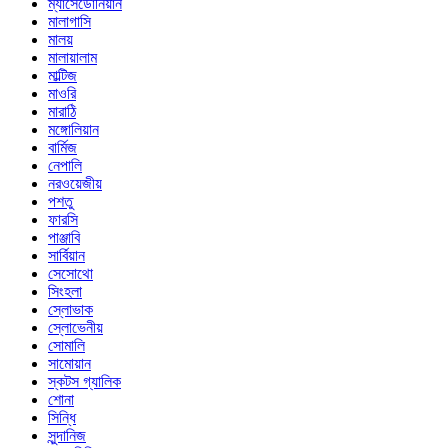
ম্যাসেডোনিয়ান
মালাগাসি
মালয়
মালায়ালাম
মাল্টিজ
মাওরি
মারাঠি
মঙ্গোলিয়ান
বার্মিজ
নেপালি
নরওয়েজীয়
পশতু
ফারসি
পাঞ্জাবি
সার্বিয়ান
সেসোথো
সিংহলা
স্লোভাক
স্লোভেনীয়
সোমালি
সামোয়ান
স্কটস গ্যালিক
শোনা
সিন্ধি
সুন্দানিজ