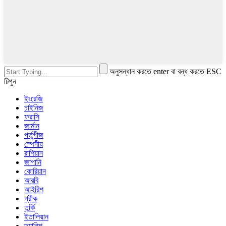
অনুসন্ধান করতে enter বা বন্ধ করতে ESC
টিপুন
ইংরেজি
চাইনিজ
ফরাসি
জার্মান
পর্তুগীজ
স্পেনীয়
রাশিয়ান
জাপানি
কোরিয়ান
আরবি
আইরিশ
গ্রীক
তুর্কি
ইতালিয়ান
ড্যানিশ