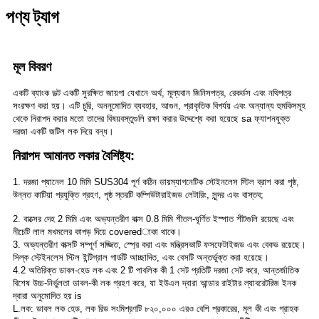
পণ্য ট্যাগ
মূল বিবরণ
একটি ব্যাংক ভল্ট একটি সুরক্ষিত জায়গা যেখানে অর্থ, মূল্যবান জিনিসপত্র, রেকর্ডস এবং নথিপত্র
সংরক্ষণ করা হয়। এটি চুরি, অননুমোদিত ব্যবহার, আগুন, প্রাকৃতিক বিপর্যয় এবং অন্যান্য হুমকিসমূহ
থেকে নিরাপদ করার মতো তাদের বিষয়বস্তুগুলি রক্ষা করার উদ্দেশ্যে করা হয়েছে sa ফ্যাশনযুক্ত
দরজা একটি জটিল লক দিয়ে বন্ধ।
নিরাপদ আমানত লকার বৈশিষ্ট্য:
1. দরজা প্যানেল 10 মিমি SUS304 পূর্ণ কঠিন ডায়ম্যাগনেটিক স্টেইনলেস স্টিল ব্রাশ করা পৃষ্ঠ,
উন্নত কাটিয়া প্রযুক্তি গ্রহণ, পৃষ্ঠ স্তরটি কম্পিউটারাইজড লেটারিং, সুন্দর এবং বাস্তব;
2. বাক্সের দেহ 2 মিমি এবং অভ্যন্তরীণ বাক্স 0.8 মিমি শীতল-ঘূর্ণিত ইস্পাত শীটগুলি রয়েছে এবং
নীচেটি লাল মখমলের কাপড় দিয়ে coveredাকা থাকে।
3. অভ্যন্তরীণ বাক্সটি সম্পূর্ণ সজ্জিত, স্প্রে করা এবং মন্ত্রিসভাটি ফসফেটাইজড এবং বেকড রয়েছে।
সিল্ক স্টেইনলেস স্টিল ইন্টিগ্রাল গার্ডটি আচ্ছাদিত, এবং বেসটি অন্তর্ভুক্ত করা হয়েছে।
4.2 অতিরিক্ত ডাবল-হেড লক এবং 2 টি পাবলিক কী 1 সেট প্রতিটি দরজা সেট করে, আন্তর্জাতিক
বিশেষ উচ্চ-নির্ভুলতা ডাবল-কী লক গ্রহণ করে, যা ইউএল দ্বারা আন্ডার রাইটার ল্যাবরেটরিজ ইনক
দ্বারা অনুমোদিত হয় is
L.লক: ডাবল লক হেড, লক রিড সংমিশ্রণটি ৮২০,০০০ এরও বেশি প্রকারের, মূল কী এবং গ্রাহক