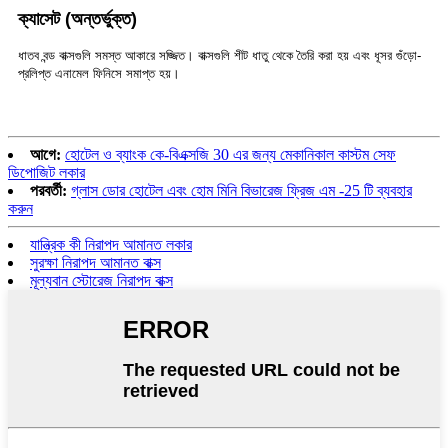
ক্যাসেট (অন্তর্ভুক্ত)
ধাতব বন্ড বাক্সগুলি সমস্ত আকারে সজ্জিত। বাক্সগুলি শীট ধাতু থেকে তৈরি করা হয় এবং ধূসর গুঁড়ো-
প্রলিপ্ত এনামেল ফিনিসে সমাপ্ত হয়।
আগে:
হোটেল ও ব্যাংক কে-বিএক্সজি 30 এর জন্য মেকানিকাল কাস্টম সেফ
ডিপোজিট লকার
পরবর্তী:
গ্লাস ডোর হোটেল এবং হোম মিনি বিভারেজ ফ্রিজ এম -25 টি ব্যবহার
করুন
যান্ত্রিক কী নিরাপদ আমানত লকার
সুরক্ষা নিরাপদ আমানত বাক্স
মূল্যবান স্টোরেজ নিরাপদ বাক্স