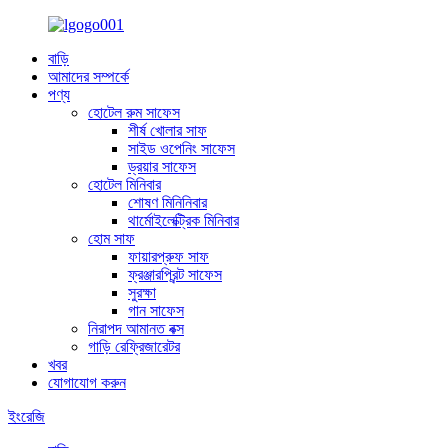
বাড়ি
আমাদের সম্পর্কে
পণ্য
হোটেল রুম সাফেস
শীর্ষ খোলার সাফ
সাইড ওপেনিং সাফেস
ড্রয়ার সাফেস
হোটেল মিনিবার
শোষণ মিনিনিবার
থার্মোইলেক্ট্রিক মিনিবার
হোম সাফ
ফায়ারপ্রুফ সাফ
ফ্রঞ্জারপ্রিন্ট সাফেস
সুরক্ষা
গান সাফেস
নিরাপদ আমানত বক্স
গাড়ি রেফ্রিজারেটর
খবর
যোগাযোগ করুন
ইংরেজি