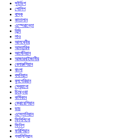
সুইডিশ
পোলিশ
বাস্ক
কাতালান
এস্পেরান্তো
হিন্দি
লাও
আলবেনীয়
আমহারিক
আর্মেনিয়ান
আজারবাইজানীয়
বেলারুশিয়ান
বাংলা
বসনিয়ান
বুলগেরিয়ান
সেবুয়ানো
চিছেওয়া
কর্সিকান
ক্রোয়েশিয়ান
ডাচ
এস্তোনিয়ান
ফিলিপিনো
ফিনিশ
ফরিশিয়ান
গ্যালিশিয়ান