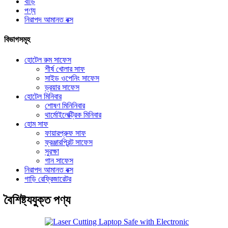
বাড়ি
পণ্য
নিরাপদ আমানত বক্স
বিভাগসমূহ
হোটেল রুম সাফেস
শীর্ষ খোলার সাফ
সাইড ওপেনিং সাফেস
ড্রয়ার সাফেস
হোটেল মিনিবার
শোষণ মিনিনিবার
থার্মোইলেক্ট্রিক মিনিবার
হোম সাফ
ফায়ারপ্রুফ সাফ
ফ্রঞ্জারপ্রিন্ট সাফেস
সুরক্ষা
গান সাফেস
নিরাপদ আমানত বক্স
গাড়ি রেফ্রিজারেটর
বৈশিষ্ট্যযুক্ত পণ্য