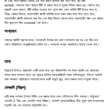
কী একই সাথে দরজাটি খোলার এবং বন্ধ করতে ব্যবহার করা যেতে পারে, মূল কীটি
sertedোকানোর আগে গ্রাহক কীটি তা করতে পারে না সুরক্ষা নিশ্চিত করতে inোকানো হবে;
দরজাটি খোলা থাকলে, কীটি হারিয়ে যাওয়ার হাত থেকে রক্ষা পেতে অতিথি কীটি টানতে পারে না;
The. দরজার ভিতরে, অভ্যন্তরীণ বাক্সটি অতিথির জন্য সঞ্চয় করার জন্য টানা যেতে পারে,
অভ্যন্তরীণ বাক্সটি প্যাডলক করা যায় এবং স্থির বিদ্যুত রোধের জন্য অভ্যন্তরীণ বাক্স এবং দরজার
নীচে ফ্ল্যানেল দিয়ে coveredাকা থাকে।
সংখ্যায়ন
লকারের প্রতিটি গ্রুপের মধ্যে, সংখ্যাগুলি উপরের বাম কোণে সাধারণত শুরু হয় এবং নীচে ডান
কোণে সারিগুলিতে অনুভূমিকভাবে চালিত হয়। অন্যান্য সংখ্যা পদ্ধতিতেও জায়গা দেওয়া যায়।
তালা
স্ট্যান্ডার্ড হিসাবে, দরজাগুলি একটি ডাবল নাক, মূল পরিবর্তনশীল লক উভয় প্রহরী এবং গ্রাহকের
পক্ষের সাথে লাগানো থাকে এবং আন্ডার রাইটার ল্যাবরেটরিগুলি দ্বারা তালিকাভুক্ত, ইউএল লকগুলি
পাঞ্চ আক্রমণ প্রতিরোধে সহায়তার জন্য চারটি পয়েন্টে দৃly়ভাবে দরজার সাথে সংযুক্ত থাকে।
বেসগুলি (বিকল্প)
ভারী শুল্ক নলাকার ইস্পাত নির্মিত এবং বাক্সের সাথে মেলে স্টেইনলেস স্টিল সমাপ্ত। স্ট্যান্ডার্ড
বেসগুলি 3 "উচ্চ এবং লেভেলিং পায়ে সজ্জিত। বেসগুলি ব্যবহারকারীদের 3% যুক্ত স্থল ছাড়পত্রের
অনুমতি দেয় এবং অত্যন্ত প্রস্তাবিত হয়।