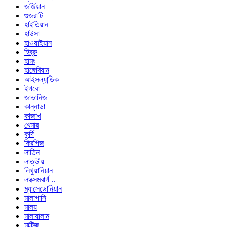
জর্জিয়ান
গুজরাটি
হাইতিয়ান
হাউসা
হাওয়াইয়ান
হিব্রু
হামং
হাঙ্গেরিয়ান
আইসল্যান্ডিক
ইগবো
জাভানিজ
কান্নাডা
কাজাখ
খেমার
কুর্দি
কিরগিজ
লাতিন
লাত্ভীয়
লিথুয়ানিয়ান
লাক্সেমবার্গ ..
ম্যাসেডোনিয়ান
মালাগাসি
মালয়
মালায়ালাম
মাল্টিজ