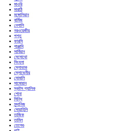
মাওরি
মারাঠি
মঙ্গোলিয়ান
বার্মিজ
নেপালি
নরওয়েজীয়
পশতু
ফারসি
পাঞ্জাবি
সার্বিয়ান
সেসোথো
সিংহলা
স্লোভাক
স্লোভেনীয়
সোমালি
সামোয়ান
স্কটস গ্যালিক
শোনা
সিন্ধি
সুন্দানিজ
সোয়াহিলি
তাজিক
তামিল
তেলেগু
থাই