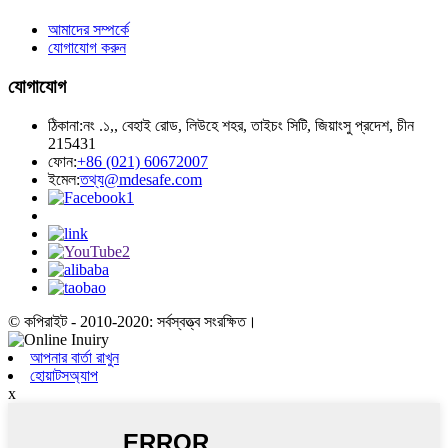
আমাদের সম্পর্কে
যোগাযোগ করুন
যোগাযোগ
ঠিকানা:
নং .১,, বেহাই রোড, লিউহে শহর, তাইচং সিটি, জিয়াংসু প্রদেশ, চীন
215431
ফোন:
+86 (021) 60672007
ইমেল:
তথ্য@mdesafe.com
© কপিরাইট - 2010-2020: সর্বস্বত্ত্ব সংরক্ষিত।
আপনার বার্তা রাখুন
হোয়াটসঅ্যাপ
x