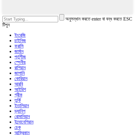
অনুসন্ধান করতে enter বা বন্ধ করতে ESC
টিপুন
ইংরেজি
চাইনিজ
ফরাসি
জার্মান
পর্তুগীজ
স্পেনীয়
রাশিয়ান
জাপানি
কোরিয়ান
আরবি
আইরিশ
গ্রীক
তুর্কি
ইতালিয়ান
ড্যানিশ
রোমানিয়ান
ইন্দোনেশিয়ান
চেক
আফ্রিকান