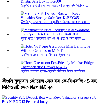
বৈদ্যুতিন ডিজিটাল সা সহ লেজার কাটিং ল্যাপটপ নিরাপদ ...
কীগুলি মূল্যবান স্টোর্যাগ সহ সুরক্ষিত নিরাপদ আমানত বাক্স ...
সুরক্ষা ধাতু ওয়ারড্রোব শীর্ষ ওপেন এইচ উত্পাদন করুন ...
হোটেল নয়েজ শোষণের মিনি বার ফ্রিজে সহ ...
হোটেল গেস্টরুম ইকো-ফ্রেন্ডলি মিনিবার ফ্রিজ থার্মোয়েল ...
কীগুলি মূল্যবান স্টোরেজ সেফ বক্স কে-বিএক্সজি 45 সহ
সিকিওরটি সেফ ডিপোজিট বক্স