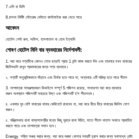
7.এসি বা ডিসি
8.চালনা নির্দিষ্ট স্টোরেজ মেটাতে কাস্টমাইজ করা যেতে পারে
আবেদন
হোটেল গেস্ট রুম, অফিস, হাসপাতাল বা হোম ইত্যাদি
শোষণ হোটেল মিনি বার ব্যবহারের নির্দেশাবলী:
1. দয়া করে পণ্যটিকে কোনও লোড ছাড়াই প্রায় 1 ঘন্টা কাজ করতে দিন এবং তারপরে যখন খাবারের
জিনিসগুলি রাখুন
প্রথমবারের জন্য পণ্য ব্যবহার।
২. পণ্যটি অনুভূমিকভাবে দাঁড়াবে এবং তির্যক হতে পারে না; অন্যথায় এটি দরিদ্র হতে পারে
শীতল
3. তাপমাত্রা সামঞ্জস্যকরণ ডিভাইসে সম্পূর্ণ 5 পজিশন রয়েছে, সাধারণত দয়া করে ব্যবহার
করুন
অবস্থান পজিশনটি সবচেয়ে উষ্ণ এবং পজিশনটি হ'ল শীতলতম।
৪. একবার খুব বেশি খাবারের খাবার কেবিনেটে রাখবেন না, দয়া করে ধীরে ধীরে খাবারের জিনিস যোগ
করুন।
৫. মন্ত্রিসভায় রাখা খাদ্যসামগ্রীর মধ্যে কিছু দূরত্ব রাখা উচিত, যাতে
শীতল বাতাস অবাধে প্রবাহিত
করতে পারে এবং তাপমাত্রা সমান হবে।
Energy. শক্তি সঞ্চয় করার জন্য, দয়া করে দরজা খোলার সময়টি হ্রাস করার জন্য যথাসাধ্য চেষ্টা