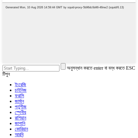
অনুসন্ধান করতে enter বা বন্ধ করতে ESC
টিপুন
ইংরেজি
চাইনিজ
ফরাসি
জার্মান
পর্তুগীজ
স্পেনীয়
রাশিয়ান
জাপানি
কোরিয়ান
আরবি