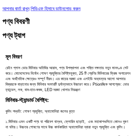
আপনার বার্তা রাখুন
পিডিএফ হিসাবে ডাউনলোড করুন
পণ্য বিবরণী
পণ্য ট্যাগ
মূল বিবরণ
রেইন গ্লাস ডোর মিনিবার অতিথির আরাম, পণ্য উপস্থাপনা এবং শক্তি দক্ষতায় নতুন মানদণ্ড সেট
করে। মোদেসেফের নির্বোধ শোষণ প্রযুক্তির বৈশিষ্ট্যযুক্ত, 25 টি শ্রেণির মিনিবারের ফ্রিজ অপারেশন
এবং অর্থনৈতিক ক্ষেত্রেও সম্পূর্ণ নীরব। এর কাচের দরজা এবং এলইডি অভ্যন্তর আলো আপনার
বিক্রয়কে বাড়ানোর জন্য মিনিবার অফারটি দুর্দান্তভাবে উচ্চারণ করে। Ptionচ্ছিক আপগ্রেড: ডোর
হ্যান্ডেল, লক, বাম-হাত-কবজ, LED দরজা খোলার নিয়ন্ত্রণ
মিনিবার-স্ট্যান্ডার্ড বৈশিষ্ট্য:
কুলিং পদ্ধতি: শোষণ প্রযুক্তি, অ্যামোনিয়া জলের বৃত্ত
১.মিনিবার এমন একটি পণ্য যা পরিবেশ বান্ধব, ফ্লোরিন ছাড়াই,
এবং মহাকাশগুলিতে কোনও দূষণ
না ঘটায়। উচ্চতর শোষণের সাথে উচ্চ কার্যকারিতা
অ্যামোনিয়া দ্বারা নতুন প্রযুক্তি এবং কুলিং।