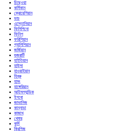
চিছেওয়া
কর্সিকান
ক্রোয়েশিয়ান
ডাচ
এস্তোনিয়ান
ফিলিপিনো
ফিনিশ
ফরিশিয়ান
গ্যালিশিয়ান
জর্জিয়ান
গুজরাটি
হাইতিয়ান
হাউসা
হাওয়াইয়ান
হিব্রু
হামং
হাঙ্গেরিয়ান
আইসল্যান্ডিক
ইগবো
জাভানিজ
কান্নাডা
কাজাখ
খেমার
কুর্দি
কিরগিজ