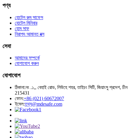
পণ্য
হোটেল রুম সাফেস
হোটেল মিনিবার
হোম সাফ
নিরাপদ আমানত বক্স
সেবা
আমাদের সম্পর্কে
যোগাযোগ করুন
যোগাযোগ
ঠিকানা:
নং .১,, বেহাই রোড, লিউহে শহর, তাইচং সিটি, জিয়াংসু প্রদেশ, চীন
215431
ফোন:
+86 (021) 60672007
ইমেল:
তথ্য@mdesafe.com