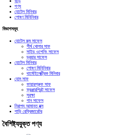
বাড়ি
পণ্য
হোটেল মিনিবার
শোষণ মিনিনিবার
বিভাগসমূহ
হোটেল রুম সাফেস
শীর্ষ খোলার সাফ
সাইড ওপেনিং সাফেস
ড্রয়ার সাফেস
হোটেল মিনিবার
শোষণ মিনিনিবার
থার্মোইলেক্ট্রিক মিনিবার
হোম সাফ
ফায়ারপ্রুফ সাফ
ফ্রঞ্জারপ্রিন্ট সাফেস
সুরক্ষা
গান সাফেস
নিরাপদ আমানত বক্স
গাড়ি রেফ্রিজারেটর
বৈশিষ্ট্যযুক্ত পণ্য