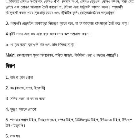
২.মিনিবারে কোনও সংক্ষেপক, কোনও পাখা, চলমান অংশ, কোনও ফ্রেওন, কোনও কম্পন, নীরব নেই
with
এবং কোনও আওয়াজ তৈরি করবেন না, স্টেবল এবং সাউন্ডলি ফাংশন করুন। পণ্যগুলি
ডিফ্রোস্ট করতে পারে
স্বয়ংক্রিয়ভাবে এবং স্ট্যাটিক-কুলিং রেফ্রিজারেটরের অন্তর্ভুক্ত।
3. পণ্যগুলি বৈদ্যুতিন তাপমাত্রা নিয়ন্ত্রণ গ্রহণ করে, যা তাপমাত্রায় তাপমাত্রা তৈরি করে
পণ্য।
4.কুইট সমান এবং শুরু এবং বন্ধ করার সময় অল্প ওঠানামা করুন।
5. পণ্যের দরজা কব্জাগুলি বাম এবং ডান বিনিময়যোগ্য।
Main. রক্ষণাবেক্ষণ মুক্ত অপারেশন, শক্তি সাশ্রয়, দীর্ঘজীবন এবং ৫ বছরের ওয়ারেন্টি।
বিকল্প
1. বাম বা ডান খোলা
2. রঙ (কালো, সাদা, ইত্যাদি)
3. সলিড দরজা বা কাচের দরজা
4. মুদ্রণ গ্রাহক লোগো
5. পাওয়ার প্লাগ টাইপ, উদাহরণস্বরূপ, স্পেন টাইপ, নিউজিল্যান্ড টাইপ, ইউএসএ টাইপ, ইউরোপ
টাইপ ইত্যাদি।
6. লক সহ