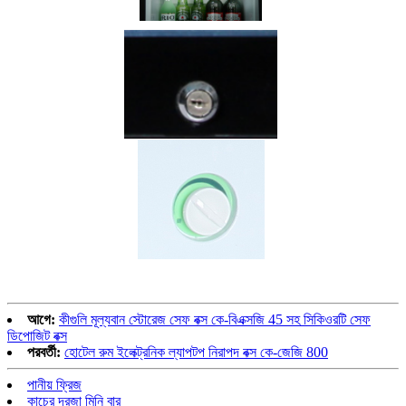
আগে:
কীগুলি মূল্যবান স্টোরেজ সেফ বক্স কে-বিএক্সজি 45 সহ সিকিওরটি সেফ
ডিপোজিট বক্স
পরবর্তী:
হোটেল রুম ইলেক্ট্রনিক ল্যাপটপ নিরাপদ বক্স কে-জেজি 800
পানীয় ফ্রিজ
কাচের দরজা মিনি বার