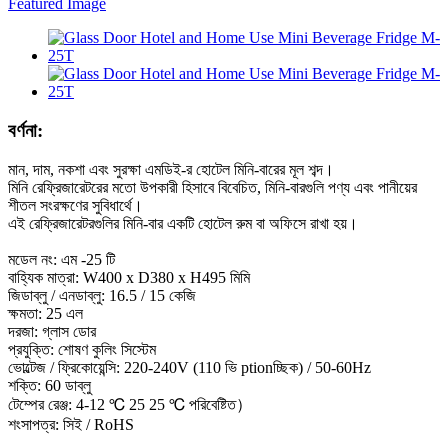
বর্ণনা:
মান, দাম, নকশা এবং সুরক্ষা এমডিই-র হোটেল মিনি-বারের মূল শব্দ।
মিনি রেফ্রিজারেটরের মতো উপকারী হিসাবে বিবেচিত, মিনি-বারগুলি পণ্য এবং পানীয়ের
শীতল সংরক্ষণের সুবিধার্থে।
এই রেফ্রিজারেটরগুলির মিনি-বার একটি হোটেল রুম বা অফিসে রাখা হয়।
মডেল নং: এম -25 টি
বাহ্যিক মাত্রা: W400 x D380 x H495 মিমি
জিডাব্লু / এনডাব্লু: 16.5 / 15 কেজি
ক্ষমতা: 25 এল
দরজা: গ্লাস ডোর
প্রযুক্তি: শোষণ কুলিং সিস্টেম
ভোল্টেজ / ফ্রিকোয়েন্সি: 220-240V (110 ভি ptionচ্ছিক) / 50-60Hz
শক্তি: 60 ডাব্লু
টেম্পের রেঞ্জ: 4-12 ℃ 25 25 ℃ পরিবেষ্টিত）
শংসাপত্র: সিই / RoHS