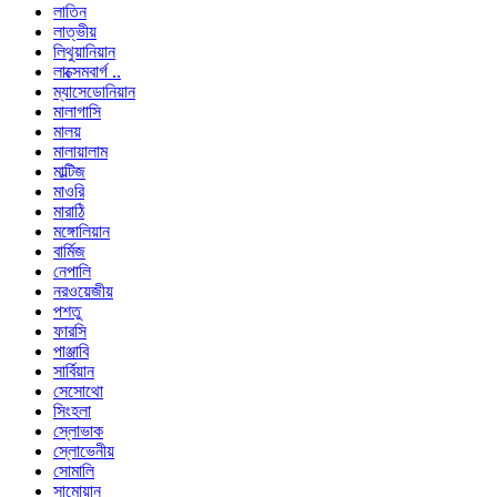
লাতিন
লাত্ভীয়
লিথুয়ানিয়ান
লাক্সেমবার্গ ..
ম্যাসেডোনিয়ান
মালাগাসি
মালয়
মালায়ালাম
মাল্টিজ
মাওরি
মারাঠি
মঙ্গোলিয়ান
বার্মিজ
নেপালি
নরওয়েজীয়
পশতু
ফারসি
পাঞ্জাবি
সার্বিয়ান
সেসোথো
সিংহলা
স্লোভাক
স্লোভেনীয়
সোমালি
সামোয়ান