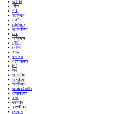
আইরিশ
গ্রীক
তুর্কি
ইতালিয়ান
ড্যানিশ
রোমানিয়ান
ইন্দোনেশিয়ান
চেক
আফ্রিকান
সুইডিশ
পোলিশ
বাস্ক
কাতালান
এস্পেরান্তো
হিন্দি
লাও
আলবেনীয়
আমহারিক
আর্মেনিয়ান
আজারবাইজানীয়
বেলারুশিয়ান
বাংলা
বসনিয়ান
বুলগেরিয়ান
সেবুয়ানো