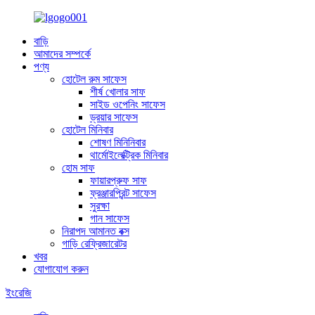
বাড়ি
আমাদের সম্পর্কে
পণ্য
হোটেল রুম সাফেস
শীর্ষ খোলার সাফ
সাইড ওপেনিং সাফেস
ড্রয়ার সাফেস
হোটেল মিনিবার
শোষণ মিনিনিবার
থার্মোইলেক্ট্রিক মিনিবার
হোম সাফ
ফায়ারপ্রুফ সাফ
ফ্রঞ্জারপ্রিন্ট সাফেস
সুরক্ষা
গান সাফেস
নিরাপদ আমানত বক্স
গাড়ি রেফ্রিজারেটর
খবর
যোগাযোগ করুন
ইংরেজি