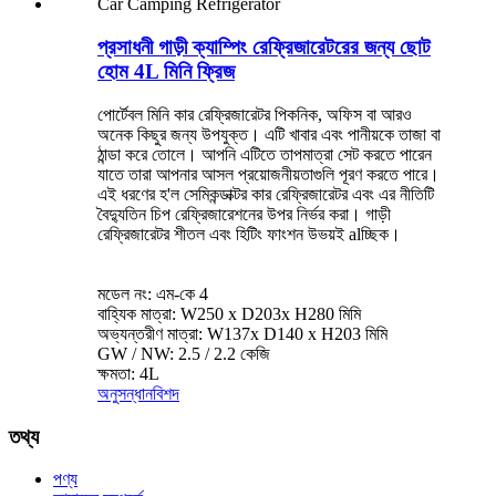
প্রসাধনী গাড়ী ক্যাম্পিং রেফ্রিজারেটরের জন্য ছোট
হোম 4L মিনি ফ্রিজ
পোর্টেবল মিনি কার রেফ্রিজারেটর পিকনিক, অফিস বা আরও
অনেক কিছুর জন্য উপযুক্ত। এটি খাবার এবং পানীয়কে তাজা বা
ঠান্ডা করে তোলে। আপনি এটিতে তাপমাত্রা সেট করতে পারেন
যাতে তারা আপনার আসল প্রয়োজনীয়তাগুলি পূরণ করতে পারে।
এই ধরণের হ'ল সেমিকন্ডাক্টর কার রেফ্রিজারেটর এবং এর নীতিটি
বৈদ্যুতিন চিপ রেফ্রিজারেশনের উপর নির্ভর করা। গাড়ী
রেফ্রিজারেটর শীতল এবং হিটিং ফাংশন উভয়ই alচ্ছিক।
মডেল নং: এম-কে 4
বাহ্যিক মাত্রা: W250 x D203x H280 মিমি
অভ্যন্তরীণ মাত্রা: W137x D140 x H203 মিমি
GW / NW: 2.5 / 2.2 কেজি
ক্ষমতা: 4L
অনুসন্ধান
বিশদ
তথ্য
পণ্য