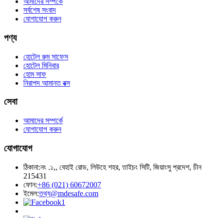
আমাদের সম্পর্কে
সর্বশেষ সংবাদ
যোগাযোগ করুন
পণ্য
হোটেল রুম সাফেস
হোটেল মিনিবার
হোম সাফ
নিরাপদ আমানত বক্স
সেবা
আমাদের সম্পর্কে
যোগাযোগ করুন
যোগাযোগ
ঠিকানা:
নং .১,, বেহাই রোড, লিউহে শহর, তাইচং সিটি, জিয়াংসু প্রদেশ, চীন
215431
ফোন:
+86 (021) 60672007
ইমেল:
তথ্য@mdesafe.com