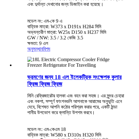
এবং দুর্দান্ত দেখানোর জন্য ডিজাইন করা হয়েছে।
মডেল নং: এম-কে 9 এ
বাহ্যিক মাত্রা: W373 x D191x H284 মিমি
অভ্যন্তরীণ মাত্রা: W25x D150 x H237 মিমি
GW / NW: 3.5 / 3.2 কেজি 3.5
ক্ষমতা: 9 এল
অনুসন্ধান
বিশদ
ভ্রমণের জন্য 18 এল ইলেকট্রিক সংক্ষেপক কুলার
ফ্রিজ ফ্রিজ ফ্রিজ
মিনি রেফ্রিজারেটর হালকা এবং বহন করা সহজ। এর সুন্দর চেহারা
এবং নকশা, সম্পূর্ণ ফাংশনগুলি আপনাকে আরামের অনুভূতি এনে
দেবে, বিশেষত আপনি কঠোর পরিশ্রম করার পরে, একটি ঠান্ডা
পানীয় উপভোগ করে ক্লান্তি উপশম করবে।
মডেল নং: এম-কেএম 18
বাহ্যিক মাত্রা: W580 x D310x H320 মিমি