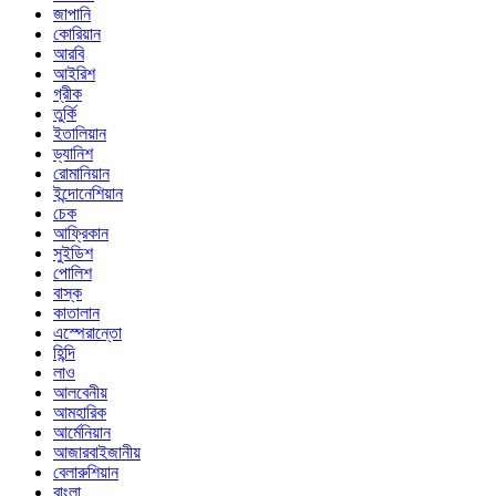
জাপানি
কোরিয়ান
আরবি
আইরিশ
গ্রীক
তুর্কি
ইতালিয়ান
ড্যানিশ
রোমানিয়ান
ইন্দোনেশিয়ান
চেক
আফ্রিকান
সুইডিশ
পোলিশ
বাস্ক
কাতালান
এস্পেরান্তো
হিন্দি
লাও
আলবেনীয়
আমহারিক
আর্মেনিয়ান
আজারবাইজানীয়
বেলারুশিয়ান
বাংলা