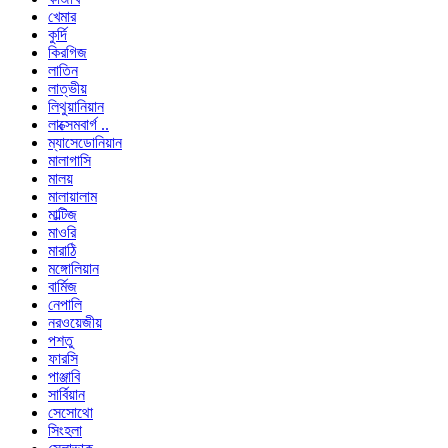
খেমার
কুর্দি
কিরগিজ
লাতিন
লাত্ভীয়
লিথুয়ানিয়ান
লাক্সেমবার্গ ..
ম্যাসেডোনিয়ান
মালাগাসি
মালয়
মালায়ালাম
মাল্টিজ
মাওরি
মারাঠি
মঙ্গোলিয়ান
বার্মিজ
নেপালি
নরওয়েজীয়
পশতু
ফারসি
পাঞ্জাবি
সার্বিয়ান
সেসোথো
সিংহলা