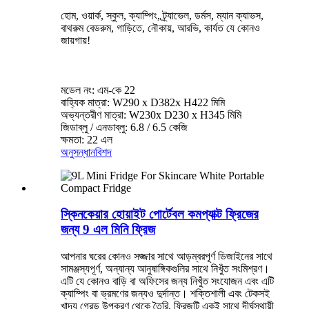
হোম, ওয়ার্ক, স্কুল, ক্যাম্পিং, ট্র্যাভেল, ডর্মস, ম্যান ক্যাভস,
বাথরুম বেডরুম, গাড়িতে, নৌকায়, আরভি, কার্যত যে কোনও
জায়গায়!
মডেল নং: এম-কে 22
বাহ্যিক মাত্রা: W290 x D382x H422 মিমি
অভ্যন্তরীণ মাত্রা: W230x D230 x H345 মিমি
জিডাব্লু / এনডাব্লু: 6.8 / 6.5 কেজি
ক্ষমতা: 22 এল
অনুসন্ধান
বিশদ
স্কিনকেয়ার হোয়াইট পোর্টেবল কমপ্যাক্ট ফ্রিজের
জন্য 9 এল মিনি ফ্রিজ
আপনার ঘরের কোনও সজ্জার সাথে আড়ম্বরপূর্ণ ডিজাইনের সাথে
সামঞ্জস্যপূর্ণ, অন্যান্য আনুষাঙ্গিকগুলির সাথে নিখুঁত সংমিশ্রণ।
এটি যে কোনও বাড়ি বা অফিসের জন্য নিখুঁত সংযোজন এবং এটি
ক্যাম্পিং বা ভ্রমণের জন্যও দুর্দান্ত। শক্তিশালী এবং টেকসই
খাদ্য গ্রেড উপকরণ থেকে তৈরি, ফ্রিজটি একই সাথে দীর্ঘস্থায়ী