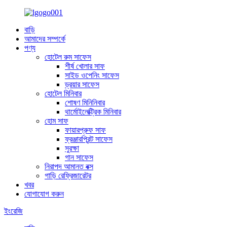
বাড়ি
আমাদের সম্পর্কে
পণ্য
হোটেল রুম সাফেস
শীর্ষ খোলার সাফ
সাইড ওপেনিং সাফেস
ড্রয়ার সাফেস
হোটেল মিনিবার
শোষণ মিনিনিবার
থার্মোইলেক্ট্রিক মিনিবার
হোম সাফ
ফায়ারপ্রুফ সাফ
ফ্রঞ্জারপ্রিন্ট সাফেস
সুরক্ষা
গান সাফেস
নিরাপদ আমানত বক্স
গাড়ি রেফ্রিজারেটর
খবর
যোগাযোগ করুন
ইংরেজি