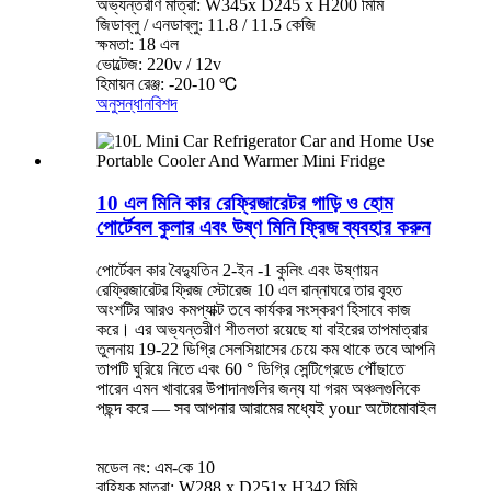
অভ্যন্তরীণ মাত্রা: W345x D245 x H200 মিমি
জিডাব্লু / এনডাব্লু: 11.8 / 11.5 কেজি
ক্ষমতা: 18 এল
ভোল্টেজ: 220v / 12v
হিমায়ন রেঞ্জ: -20-10 ℃
অনুসন্ধান
বিশদ
10 এল মিনি কার রেফ্রিজারেটর গাড়ি ও হোম
পোর্টেবল কুলার এবং উষ্ণ মিনি ফ্রিজ ব্যবহার করুন
পোর্টেবল কার বৈদ্যুতিন 2-ইন -1 কুলিং এবং উষ্ণায়ন
রেফ্রিজারেটর ফ্রিজ স্টোরেজ 10 এল রান্নাঘরে তার বৃহত
অংশটির আরও কমপ্যাক্ট তবে কার্যকর সংস্করণ হিসাবে কাজ
করে। এর অভ্যন্তরীণ শীতলতা রয়েছে যা বাইরের তাপমাত্রার
তুলনায় 19-22 ডিগ্রি সেলসিয়াসের চেয়ে কম থাকে তবে আপনি
তাপটি ঘুরিয়ে নিতে এবং 60 ° ডিগ্রি সেন্টিগ্রেডে পৌঁছাতে
পারেন এমন খাবারের উপাদানগুলির জন্য যা গরম অঞ্চলগুলিকে
পছন্দ করে — সব আপনার আরামের মধ্যেই your অটোমোবাইল
মডেল নং: এম-কে 10
বাহ্যিক মাত্রা: W288 x D251x H342 মিমি