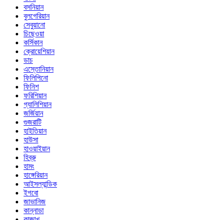
বসনিয়ান
বুলগেরিয়ান
সেবুয়ানো
চিছেওয়া
কর্সিকান
ক্রোয়েশিয়ান
ডাচ
এস্তোনিয়ান
ফিলিপিনো
ফিনিশ
ফরিশিয়ান
গ্যালিশিয়ান
জর্জিয়ান
গুজরাটি
হাইতিয়ান
হাউসা
হাওয়াইয়ান
হিব্রু
হামং
হাঙ্গেরিয়ান
আইসল্যান্ডিক
ইগবো
জাভানিজ
কান্নাডা
কাজাখ