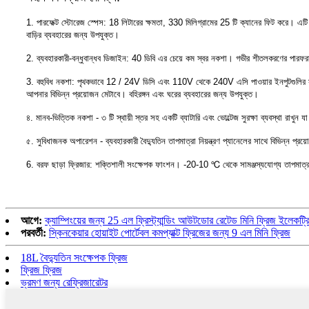
1. পারফেক্ট স্টোরেজ স্পেস: 18 লিটারের ক্ষমতা, 330 মিলিগ্রামের 25 টি ক্যানের ফিট করে। এটি 
বাড়ির ব্যবহারের জন্য উপযুক্ত।
2. ব্যবহারকারী-বন্ধুবান্ধব ডিজাইন: 40 ডিবি এর চেয়ে কম স্বর নকশা। গভীর শীতলকরণের পার
3. বহুবিধ নকশা: পৃথকভাবে 12 / 24V ডিসি এবং 110V থেকে 240V এসি পাওয়ার ইনপুটগুলির সাথে স
আপনার বিভিন্ন প্রয়োজন মেটাবে। বহিরঙ্গন এবং ঘরের ব্যবহারের জন্য উপযুক্ত।
৪. মানব-ভিত্তিক নকশা - ৩ টি স্থায়ী স্তর সহ একটি ব্যাটারি এবং ভোল্টেজ সুরক্ষা ব্যবস্থা রাখুন য
৫. সুবিধাজনক অপারেশন - ব্যবহারকারী বৈদ্যুতিন তাপমাত্রা নিয়ন্ত্রণ প্যানেলের সাথে বিভিন্ন প্
6. বরফ ছাড়া ফ্রিজার: শক্তিশালী সংক্ষেপক ফাংশন। -20-10 ℃ থেকে সামঞ্জস্যযোগ্য তাপমাত্র
আগে:
ক্যাম্পিংয়ের জন্য 25 এল ফ্রিস্ট্যান্ডিং আউটডোর রেটেড মিনি ফ্রিজ ইলেকট্
পরবর্তী:
স্কিনকেয়ার হোয়াইট পোর্টেবল কমপ্যাক্ট ফ্রিজের জন্য 9 এল মিনি ফ্রিজ
18L বৈদ্যুতিন সংক্ষেপক ফ্রিজ
ফ্রিজ ফ্রিজ
ভ্রমণ জন্য রেফ্রিজারেটর