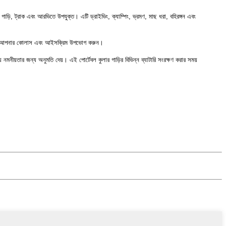
াড়ি, ট্রাক এবং আরভিতে উপযুক্ত। এটি ড্রাইভিং, ক্যাম্পিং, ভ্রমণ, মাছ ধরা, বহিরঙ্গন এবং
 পারে। আপনার কোলাস এবং আইসক্রিম উপভোগ করুন।
ীয়তার জন্য অনুমতি দেয়। এই পোর্টেবল কুলার গাড়ির বিভিন্ন ব্যাটারি সংরক্ষণ করার সময়