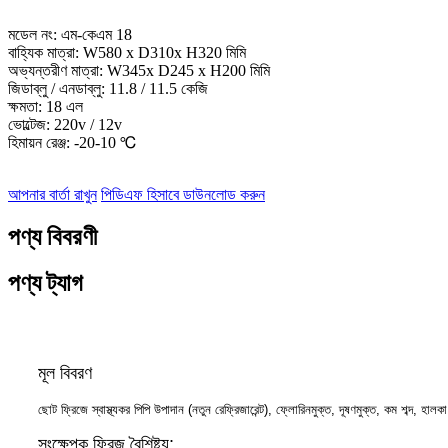
মডেল নং: এম-কেএম 18
বাহ্যিক মাত্রা: W580 x D310x H320 মিমি
অভ্যন্তরীণ মাত্রা: W345x D245 x H200 মিমি
জিডাব্লু / এনডাব্লু: 11.8 / 11.5 কেজি
ক্ষমতা: 18 এল
ভোল্টেজ: 220v / 12v
হিমায়ন রেঞ্জ: -20-10 ℃
আপনার বার্তা রাখুন
পিডিএফ হিসাবে ডাউনলোড করুন
পণ্য বিবরণী
পণ্য ট্যাগ
মূল বিবরণ
ছোট ফ্রিজে স্বাস্থ্যকর পিপি উপাদান (নতুন রেফ্রিজারেন্ট), ফ্লোরিনমুক্ত, দূষণমুক্ত, কম শব্দ, হা
সংক্ষেপক ফ্রিজ বৈশিষ্ট্য: