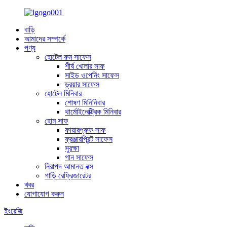
বাড়ি
আমাদের সম্পর্কে
পণ্য
হোটেল রুম সাফেস
শীর্ষ খোলার সাফ
সাইড ওপেনিং সাফেস
ড্রয়ার সাফেস
হোটেল মিনিবার
শোষণ মিনিনিবার
থার্মোইলেক্ট্রিক মিনিবার
হোম সাফ
ফায়ারপ্রুফ সাফ
ফ্রঞ্জারপ্রিন্ট সাফেস
সুরক্ষা
গান সাফেস
নিরাপদ আমানত বক্স
গাড়ি রেফ্রিজারেটর
খবর
যোগাযোগ করুন
ইংরেজি