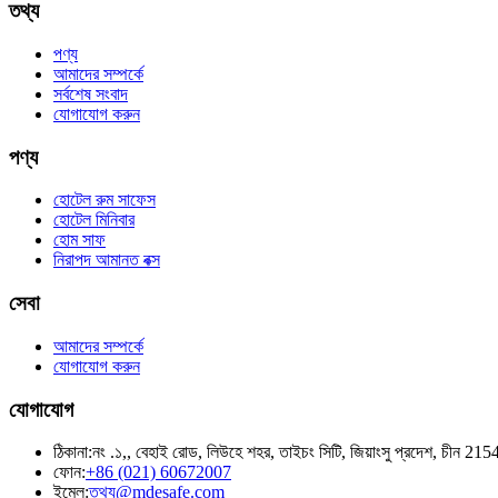
তথ্য
পণ্য
আমাদের সম্পর্কে
সর্বশেষ সংবাদ
যোগাযোগ করুন
পণ্য
হোটেল রুম সাফেস
হোটেল মিনিবার
হোম সাফ
নিরাপদ আমানত বক্স
সেবা
আমাদের সম্পর্কে
যোগাযোগ করুন
যোগাযোগ
ঠিকানা:
নং .১,, বেহাই রোড, লিউহে শহর, তাইচং সিটি, জিয়াংসু প্রদেশ, চীন 21
ফোন:
+86 (021) 60672007
ইমেল:
তথ্য@mdesafe.com