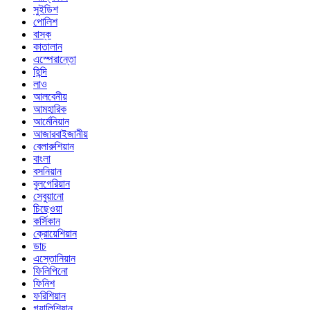
সুইডিশ
পোলিশ
বাস্ক
কাতালান
এস্পেরান্তো
হিন্দি
লাও
আলবেনীয়
আমহারিক
আর্মেনিয়ান
আজারবাইজানীয়
বেলারুশিয়ান
বাংলা
বসনিয়ান
বুলগেরিয়ান
সেবুয়ানো
চিছেওয়া
কর্সিকান
ক্রোয়েশিয়ান
ডাচ
এস্তোনিয়ান
ফিলিপিনো
ফিনিশ
ফরিশিয়ান
গ্যালিশিয়ান