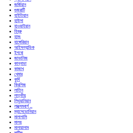
জর্জিয়ান
গুজরাটি
হাইতিয়ান
হাউসা
হাওয়াইয়ান
হিব্রু
হামং
হাঙ্গেরিয়ান
আইসল্যান্ডিক
ইগবো
জাভানিজ
কান্নাডা
কাজাখ
খেমার
কুর্দি
কিরগিজ
লাতিন
লাত্ভীয়
লিথুয়ানিয়ান
লাক্সেমবার্গ ..
ম্যাসেডোনিয়ান
মালাগাসি
মালয়
মালায়ালাম
মাল্টিজ