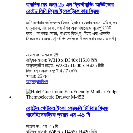
ক্যাম্পিংয়ের জন্য 25 এল ফ্রিস্ট্যান্ডিং আউটডোর
রেটেড মিনি ফ্রিজ ইলেকট্রিক কার ফ্রিজ
এটি আপনার ব্যক্তিগত ফ্রিজ হিসাবে ব্যবহার করুন, এটি ছাত্র
ছাত্রাবাস, শয়নকক্ষ, ওয়ার্কশপ এবং গ্যারেজে পুরোপুরি ফিট
করে। আপনার সোডা, পাওয়ার ড্রিঙ্ক, বিয়ার এবং এমনকি
স্কিনকেয়ার এবং সৌন্দর্য পণ্যগুলিকে শীতল করার জন্য আদর্শ।
মডেল নং: এম-কে 25
বাহ্যিক মাত্রা: W310 x D340x H510 মিমি
অভ্যন্তরীণ মাত্রা: W230x D200 x H425 মিমি
জিডাব্লু / এনডাব্লু: 7.4 / 7 কেজি
ক্ষমতা: 25 এল
অনুসন্ধান
বিশদ
হোটেল গেস্টরুম ইকো-ফ্রেন্ডলি মিনিবার ফ্রিজ
থার্মোইলেকট্রিক ড্রয়ার এম -45 বি
মডেল নং: এম -45 বি
বাহ্যিক মাত্রা: W495 x D455x H420 মিমি