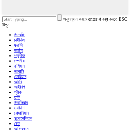
অনুসন্ধান করতে enter বা বন্ধ করতে ESC
টিপুন
ইংরেজি
চাইনিজ
ফরাসি
জার্মান
পর্তুগীজ
স্পেনীয়
রাশিয়ান
জাপানি
কোরিয়ান
আরবি
আইরিশ
গ্রীক
তুর্কি
ইতালিয়ান
ড্যানিশ
রোমানিয়ান
ইন্দোনেশিয়ান
চেক
আফ্রিকান