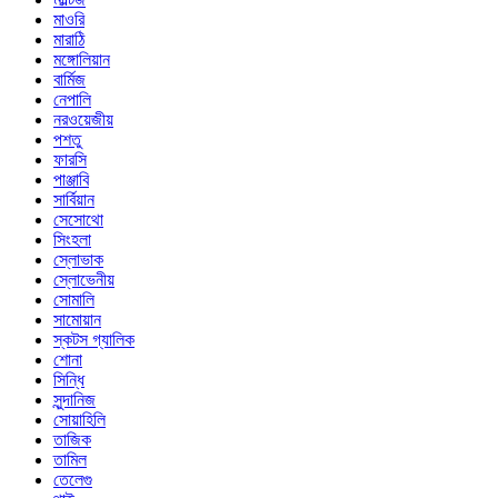
মাওরি
মারাঠি
মঙ্গোলিয়ান
বার্মিজ
নেপালি
নরওয়েজীয়
পশতু
ফারসি
পাঞ্জাবি
সার্বিয়ান
সেসোথো
সিংহলা
স্লোভাক
স্লোভেনীয়
সোমালি
সামোয়ান
স্কটস গ্যালিক
শোনা
সিন্ধি
সুন্দানিজ
সোয়াহিলি
তাজিক
তামিল
তেলেগু