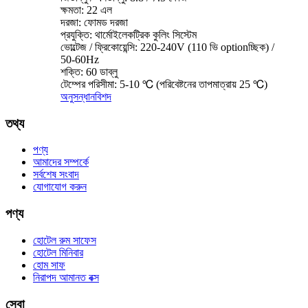
ক্ষমতা: 22 এল
দরজা: ফোমড দরজা
প্রযুক্তি: থার্মোইলেকট্রিক কুলিং সিস্টেম
ভোল্টেজ / ফ্রিকোয়েন্সি: 220-240V (110 ভি optionচ্ছিক) /
50-60Hz
শক্তি: 60 ডাব্লু
টেম্পের পরিসীমা: 5-10 ℃ (পরিবেষ্টনের তাপমাত্রায় 25 ℃)
অনুসন্ধান
বিশদ
তথ্য
পণ্য
আমাদের সম্পর্কে
সর্বশেষ সংবাদ
যোগাযোগ করুন
পণ্য
হোটেল রুম সাফেস
হোটেল মিনিবার
হোম সাফ
নিরাপদ আমানত বক্স
সেবা