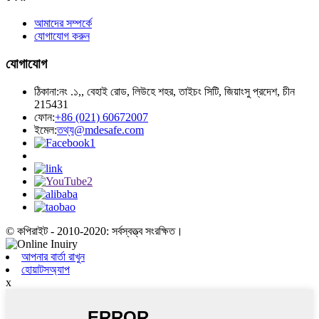
আমাদের সম্পর্কে
যোগাযোগ করুন
যোগাযোগ
ঠিকানা:
নং .১,, বেহাই রোড, লিউহে শহর, তাইচং সিটি, জিয়াংসু প্রদেশ, চীন
215431
ফোন:
+86 (021) 60672007
ইমেল:
তথ্য@mdesafe.com
© কপিরাইট - 2010-2020: সর্বস্বত্ত্ব সংরক্ষিত।
আপনার বার্তা রাখুন
হোয়াটসঅ্যাপ
x