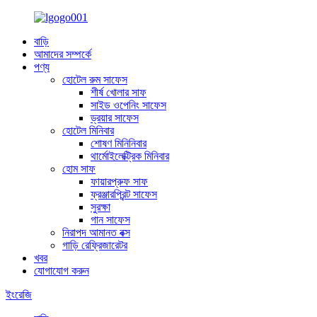
বাড়ি
আমাদের সম্পর্কে
পণ্য
হোটেল রুম সাফেস
শীর্ষ খোলার সাফ
সাইড ওপেনিং সাফেস
ড্রয়ার সাফেস
হোটেল মিনিবার
শোষণ মিনিনিবার
থার্মোইলেক্ট্রিক মিনিবার
হোম সাফ
ফায়ারপ্রুফ সাফ
ফ্রঞ্জারপ্রিন্ট সাফেস
সুরক্ষা
গান সাফেস
নিরাপদ আমানত বক্স
গাড়ি রেফ্রিজারেটর
খবর
যোগাযোগ করুন
ইংরেজি