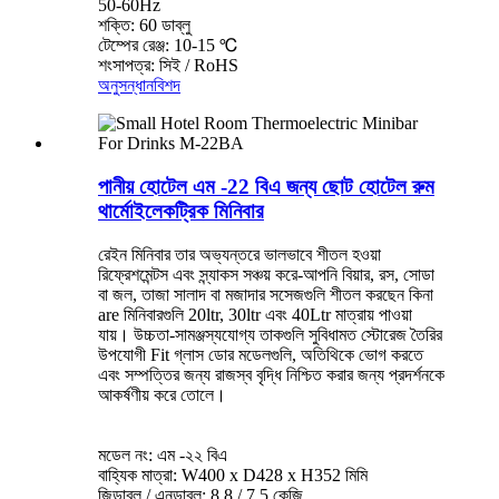
50-60Hz
শক্তি: 60 ডাব্লু
টেম্পের রেঞ্জ: 10-15 ℃
শংসাপত্র: সিই / RoHS
অনুসন্ধান
বিশদ
পানীয় হোটেল এম -22 বিএ জন্য ছোট হোটেল রুম
থার্মোইলেকট্রিক মিনিবার
রেইন মিনিবার তার অভ্যন্তরে ভালভাবে শীতল হওয়া
রিফ্রেশমেন্টস এবং স্ন্যাকস সঞ্চয় করে-আপনি বিয়ার, রস, সোডা
বা জল, তাজা সালাদ বা মজাদার সসেজগুলি শীতল করছেন কিনা
are মিনিবারগুলি 20ltr, 30ltr এবং 40Ltr মাত্রায় পাওয়া
যায়। উচ্চতা-সামঞ্জস্যযোগ্য তাকগুলি সুবিধামত স্টোরেজ তৈরির
উপযোগী Fit গ্লাস ডোর মডেলগুলি, অতিথিকে ভোগ করতে
এবং সম্পত্তির জন্য রাজস্ব বৃদ্ধি নিশ্চিত করার জন্য প্রদর্শনকে
আকর্ষণীয় করে তোলে।
মডেল নং: এম -২২ বিএ
বাহ্যিক মাত্রা: W400 x D428 x H352 মিমি
জিডাব্লু / এনডাব্লু: 8.8 / 7.5 কেজি