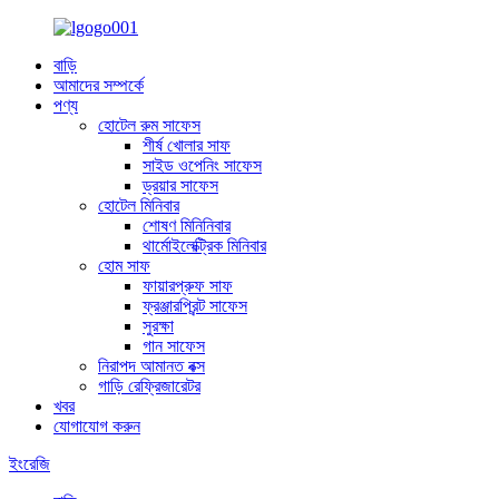
বাড়ি
আমাদের সম্পর্কে
পণ্য
হোটেল রুম সাফেস
শীর্ষ খোলার সাফ
সাইড ওপেনিং সাফেস
ড্রয়ার সাফেস
হোটেল মিনিবার
শোষণ মিনিনিবার
থার্মোইলেক্ট্রিক মিনিবার
হোম সাফ
ফায়ারপ্রুফ সাফ
ফ্রঞ্জারপ্রিন্ট সাফেস
সুরক্ষা
গান সাফেস
নিরাপদ আমানত বক্স
গাড়ি রেফ্রিজারেটর
খবর
যোগাযোগ করুন
ইংরেজি