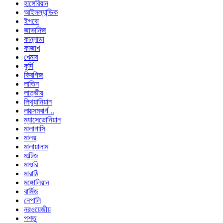
হাঙ্গেরিয়ান
আইসল্যান্ডিক
ইগবো
জাভানিজ
কান্নাডা
কাজাখ
খেমার
কুর্দি
কিরগিজ
লাতিন
লাত্ভীয়
লিথুয়ানিয়ান
লাক্সেমবার্গ ..
ম্যাসেডোনিয়ান
মালাগাসি
মালয়
মালায়ালাম
মাল্টিজ
মাওরি
মারাঠি
মঙ্গোলিয়ান
বার্মিজ
নেপালি
নরওয়েজীয়
পশতু