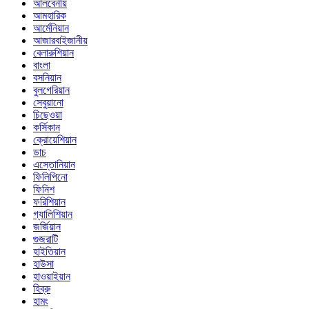
আলবেনীয়
আমহারিক
আর্মেনিয়ান
আজারবাইজানীয়
বেলারুশিয়ান
বাংলা
বসনিয়ান
বুলগেরিয়ান
সেবুয়ানো
চিছেওয়া
কর্সিকান
ক্রোয়েশিয়ান
ডাচ
এস্তোনিয়ান
ফিলিপিনো
ফিনিশ
ফরিশিয়ান
গ্যালিশিয়ান
জর্জিয়ান
গুজরাটি
হাইতিয়ান
হাউসা
হাওয়াইয়ান
হিব্রু
হামং