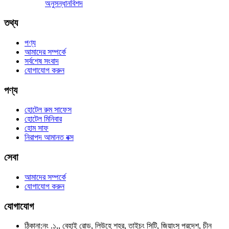
অনুসন্ধান
বিশদ
তথ্য
পণ্য
আমাদের সম্পর্কে
সর্বশেষ সংবাদ
যোগাযোগ করুন
পণ্য
হোটেল রুম সাফেস
হোটেল মিনিবার
হোম সাফ
নিরাপদ আমানত বক্স
সেবা
আমাদের সম্পর্কে
যোগাযোগ করুন
যোগাযোগ
ঠিকানা:
নং .১,, বেহাই রোড, লিউহে শহর, তাইচং সিটি, জিয়াংসু প্রদেশ, চীন