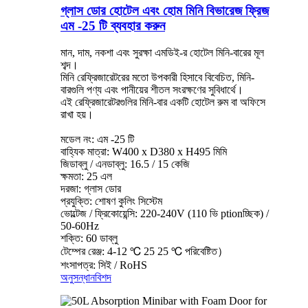
গ্লাস ডোর হোটেল এবং হোম মিনি বিভারেজ ফ্রিজ
এম -25 টি ব্যবহার করুন
মান, দাম, নকশা এবং সুরক্ষা এমডিই-র হোটেল মিনি-বারের মূল
শব্দ।
মিনি রেফ্রিজারেটরের মতো উপকারী হিসাবে বিবেচিত, মিনি-
বারগুলি পণ্য এবং পানীয়ের শীতল সংরক্ষণের সুবিধার্থে।
এই রেফ্রিজারেটরগুলির মিনি-বার একটি হোটেল রুম বা অফিসে
রাখা হয়।
মডেল নং: এম -25 টি
বাহ্যিক মাত্রা: W400 x D380 x H495 মিমি
জিডাব্লু / এনডাব্লু: 16.5 / 15 কেজি
ক্ষমতা: 25 এল
দরজা: গ্লাস ডোর
প্রযুক্তি: শোষণ কুলিং সিস্টেম
ভোল্টেজ / ফ্রিকোয়েন্সি: 220-240V (110 ভি ptionচ্ছিক) /
50-60Hz
শক্তি: 60 ডাব্লু
টেম্পের রেঞ্জ: 4-12 ℃ 25 25 ℃ পরিবেষ্টিত）
শংসাপত্র: সিই / RoHS
অনুসন্ধান
বিশদ