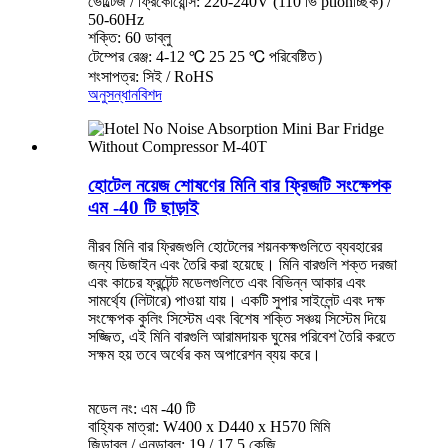
ভোল্টেজ / ফ্রিকোয়েন্সি: 220-240V (110 ভি ptionচ্ছিক) /
50-60Hz
শক্তি: 60 ডাব্লু
টেম্পের রেঞ্জ: 4-12 ℃ 25 25 ℃ পরিবেষ্টিত）
শংসাপত্র: সিই / RoHS
অনুসন্ধান
বিশদ
হোটেল নয়েজ শোষণের মিনি বার ফ্রিজটি সংক্ষেপক
এম -40 টি ছাড়াই
নীরব মিনি বার ফ্রিজগুলি হোটেলের শয়নকক্ষগুলিতে ব্যবহারের
জন্য ডিজাইন এবং তৈরি করা হয়েছে। মিনি বারগুলি শক্ত দরজা
এবং কাচের ফ্রন্টেন্ট মডেলগুলিতে এবং বিভিন্ন আকার এবং
সামর্থ্যে (লিটারে) পাওয়া যায়। একটি সুপার সাইলেন্ট এবং দক্ষ
সংক্ষেপক কুলিং সিস্টেম এবং বিশেষ শক্তি সঞ্চয় সিস্টেম দিয়ে
সজ্জিত, এই মিনি বারগুলি আরামদায়ক ঘুমের পরিবেশ তৈরি করতে
সক্ষম হয় তবে অর্থের কম অপারেশন ব্যয় করে।
মডেল নং: এম -40 টি
বাহ্যিক মাত্রা: W400 x D440 x H570 মিমি
জিডাব্লু / এনডাব্লু: 19 / 17.5 কেজি