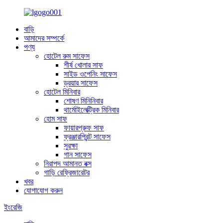
বাড়ি
আমাদের সম্পর্কে
পণ্য
হোটেল রুম সাফেস
শীর্ষ খোলার সাফ
সাইড ওপেনিং সাফেস
ড্রয়ার সাফেস
হোটেল মিনিবার
শোষণ মিনিনিবার
থার্মোইলেক্ট্রিক মিনিবার
হোম সাফ
ফায়ারপ্রুফ সাফ
ফ্রঞ্জারপ্রিন্ট সাফেস
সুরক্ষা
গান সাফেস
নিরাপদ আমানত বক্স
গাড়ি রেফ্রিজারেটর
খবর
যোগাযোগ করুন
ইংরেজি