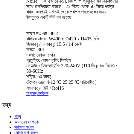
Noise" এবং বাজারে নতুন, হিট পাম্প প্রযুক্তি সহ বিকল্পগুলির
সাথে জনপ্রিয়তা বাড়ছে। 25 লিটার থেকে 50 লিটার পর্যন্ত
রঞ্জিং, অবশ্যই এমডিই থেকে প্রাপ্ত প্রত্যেকের জন্য
উপযুক্ত একটি মিনি বার রয়েছে
মডেল নং: এম -30 এ
বাহ্যিক মাত্রা: W400 x D420 x H495 মিমি
জিডাব্লু / এনডাব্লু: 15.5 / 14 কেজি
ক্ষমতা: 30L
দরজা: ফোমড ডোর
প্রযুক্তি: শোষণ কুলিং সিস্টেম
ভোল্টেজ / ফ্রিকোয়েন্সি: 220-240V (110 ভি ptionচ্ছিক) /
50-60Hz
শক্তি: 60 ডাব্লু
টেম্পের রেঞ্জ: 4-12 ℃ 25 25 ℃ পরিবেষ্টিত）
শংসাপত্র: সিই / RoHS
অনুসন্ধান
বিশদ
তথ্য
পণ্য
আমাদের সম্পর্কে
সর্বশেষ সংবাদ
যোগাযোগ করুন