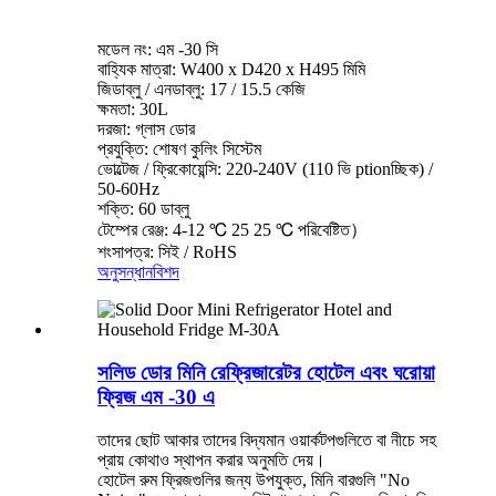
মডেল নং: এম -30 সি
বাহ্যিক মাত্রা: W400 x D420 x H495 মিমি
জিডাব্লু / এনডাব্লু: 17 / 15.5 কেজি
ক্ষমতা: 30L
দরজা: গ্লাস ডোর
প্রযুক্তি: শোষণ কুলিং সিস্টেম
ভোল্টেজ / ফ্রিকোয়েন্সি: 220-240V (110 ভি ptionচ্ছিক) /
50-60Hz
শক্তি: 60 ডাব্লু
টেম্পের রেঞ্জ: 4-12 ℃ 25 25 ℃ পরিবেষ্টিত）
শংসাপত্র: সিই / RoHS
অনুসন্ধান
বিশদ
সলিড ডোর মিনি রেফ্রিজারেটর হোটেল এবং ঘরোয়া
ফ্রিজ এম -30 এ
তাদের ছোট আকার তাদের বিদ্যমান ওয়ার্কটপগুলিতে বা নীচে সহ
প্রায় কোথাও স্থাপন করার অনুমতি দেয়।
হোটেল রুম ফ্রিজগুলির জন্য উপযুক্ত, মিনি বারগুলি "No