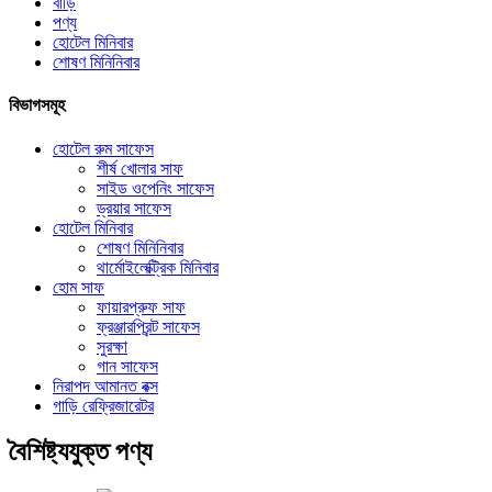
বাড়ি
পণ্য
হোটেল মিনিবার
শোষণ মিনিনিবার
বিভাগসমূহ
হোটেল রুম সাফেস
শীর্ষ খোলার সাফ
সাইড ওপেনিং সাফেস
ড্রয়ার সাফেস
হোটেল মিনিবার
শোষণ মিনিনিবার
থার্মোইলেক্ট্রিক মিনিবার
হোম সাফ
ফায়ারপ্রুফ সাফ
ফ্রঞ্জারপ্রিন্ট সাফেস
সুরক্ষা
গান সাফেস
নিরাপদ আমানত বক্স
গাড়ি রেফ্রিজারেটর
বৈশিষ্ট্যযুক্ত পণ্য