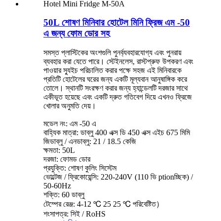
50L শোষণ মিনিবার হোটেল মিনি ফ্রিজ এম -50
এ জন্য ফোম ডোর সহ
সমস্ত প্লাস্টিকের অংশগুলি পুনর্ব্যবহারযোগ্য এবং পুনরায়
ব্যবহার করা যেতে পারে। স্টেইনলেস, রাস্টপ্রুফ উপকরণ এবং
পাওয়ার স্যুইচ পরিচালিত করার পক্ষে সহজ এই মিনিবারকে
প্রতিটি হোটেলের ঘরের জন্য একটি মূল্যবান আনুষাঙ্গিক করে
তোলে। স্থানটি সংরক্ষণ করার জন্য হ্যান্ডেলটি দরজার সাথে
একীভূত হয়েছে এবং একটি দ্রুত গতিবেগ দিয়ে এখনও ফ্রিজে
খোলার অনুমতি দেয়।
মডেল নং: এম -50 এ
বাহ্যিক মাত্রা: ডাব্লু 400 এক্স ডি 450 এক্স এইচ 675 মিমি
জিডাব্লু / এনডাব্লু: 21 / 18.5 কেজি
ক্ষমতা: 50L
দরজা: ফোমড ডোর
প্রযুক্তি: শোষণ কুলিং সিস্টেম
ভোল্টেজ / ফ্রিকোয়েন্সি: 220-240V (110 ভি ptionচ্ছিক) /
50-60Hz
শক্তি: 60 ডাব্লু
টেম্পের রেঞ্জ: 4-12 ℃ 25 25 ℃ পরিবেষ্টিত）
শংসাপত্র: সিই / RoHS