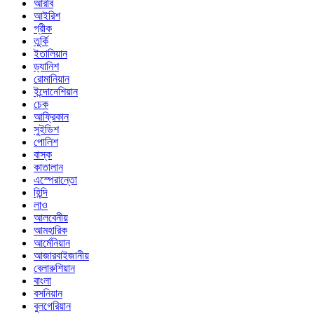
আরবি
আইরিশ
গ্রীক
তুর্কি
ইতালিয়ান
ড্যানিশ
রোমানিয়ান
ইন্দোনেশিয়ান
চেক
আফ্রিকান
সুইডিশ
পোলিশ
বাস্ক
কাতালান
এস্পেরান্তো
হিন্দি
লাও
আলবেনীয়
আমহারিক
আর্মেনিয়ান
আজারবাইজানীয়
বেলারুশিয়ান
বাংলা
বসনিয়ান
বুলগেরিয়ান