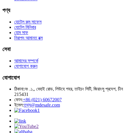
পণ্য
হোটেল রুম সাফেস
হোটেল মিনিবার
হোম সাফ
নিরাপদ আমানত বক্স
সেবা
আমাদের সম্পর্কে
যোগাযোগ করুন
যোগাযোগ
ঠিকানা:
নং .১,, বেহাই রোড, লিউহে শহর, তাইচং সিটি, জিয়াংসু প্রদেশ, চীন
215431
ফোন:
+86 (021) 60672007
ইমেল:
তথ্য@mdesafe.com