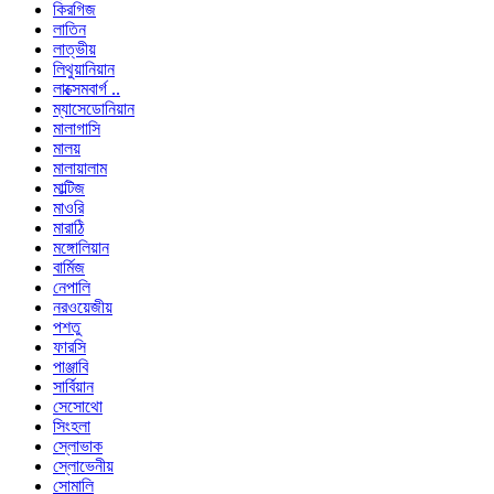
কিরগিজ
লাতিন
লাত্ভীয়
লিথুয়ানিয়ান
লাক্সেমবার্গ ..
ম্যাসেডোনিয়ান
মালাগাসি
মালয়
মালায়ালাম
মাল্টিজ
মাওরি
মারাঠি
মঙ্গোলিয়ান
বার্মিজ
নেপালি
নরওয়েজীয়
পশতু
ফারসি
পাঞ্জাবি
সার্বিয়ান
সেসোথো
সিংহলা
স্লোভাক
স্লোভেনীয়
সোমালি