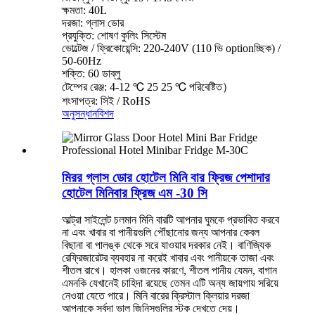
ক্ষমতা: 40L
দরজা: গ্লাস ডোর
প্রযুক্তি: শোষণ কুলিং সিস্টেম
ভোল্টেজ / ফ্রিকোয়েন্সি: 220-240V (110 ভি optionচ্ছিক) /
50-60Hz
শক্তি: 60 ডাব্লু
টেম্পের রেঞ্জ: 4-12 ℃ 25 25 ℃ পরিবেষ্টিত）
শংসাপত্র: সিই / RoHS
অনুসন্ধান
বিশদ
মিরর গ্লাস ডোর হোটেল মিনি বার ফ্রিজ পেশাদার
হোটেল মিনিবার ফ্রিজ এম -30 সি
আল্ট্রা সাইলেন্ট চলমান মিনি বারটি আপনার ঘুমকে প্রভাবিত করবে
না এবং খাবার বা পানীয়গুলি পৌঁছানোর জন্য আপনার কেবল
বিছানা বা পালঙ্ক থেকে সরে যাওয়ার দরকার নেই। বাণিজ্যিক
রেফ্রিজারেটর ব্যবহার না করেই খাবার এবং পানীয়কে তাজা এবং
শীতল রাখে। হালকা ওজনের কারণে, শীতল পানীয় যেমন, বাগান
এমনকি যেখানেই চাহিদা রয়েছে তেমন এটি অন্য জায়গায় সরিয়ে
নেওয়া যেতে পারে। মিনি বারের ক্রিস্টাল ক্লিয়ার দরজা
আপনাকে সর্বদা ভাল জিনিসগুলির স্টক দেখতে দেয়।