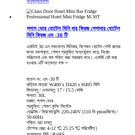
অনুসন্ধান
বিশদ
গ্লাস ডোর হোটেল মিনি বার ফ্রিজ পেশাদার হোটেল
মিনি ফ্রিজ এম -30 টি
এমডিই 30 এল লকযোগ্য মিনিবার, বিশেষত হোটেল গেস্ট রুমের
জন্য নকশাকৃত, শোষণ প্রযুক্তি অন্তর্ভুক্ত করে, নিঃশব্দ
পরিচালনা এবং কম শক্তি খরচ সরবরাহ করে। এনার্জি রেট করা
হওয়ায় এটি অত্যন্ত দক্ষ +
মডেল নং: এম -30 টি
বাহ্যিক মাত্রা: W400 x D420 x H495 মিমি
জিডাব্লু / এনডাব্লু: 17 / 15.5 কেজি
ক্ষমতা: 30L
দরজা: গ্লাস ডোর
প্রযুক্তি: শোষণ কুলিং সিস্টেম
ভোল্টেজ / ফ্রিকোয়েন্সি: 220-240V (110 ভি ptionচ্ছিক) /
50-60Hz
শক্তি: 60 ডাব্লু
টেম্পের রেঞ্জ: 4-12 ℃ 25 25 ℃ পরিবেষ্টিত）
শংসাপত্র: সিই / RoHS