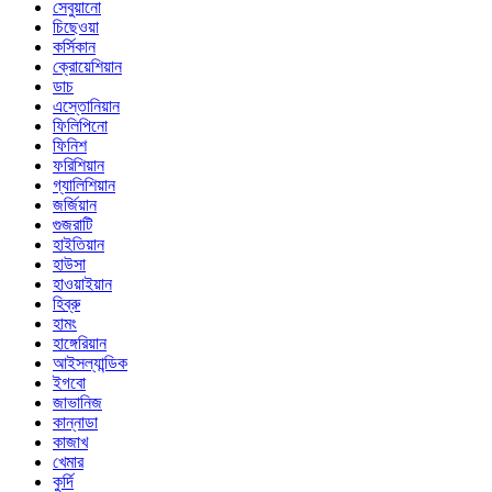
সেবুয়ানো
চিছেওয়া
কর্সিকান
ক্রোয়েশিয়ান
ডাচ
এস্তোনিয়ান
ফিলিপিনো
ফিনিশ
ফরিশিয়ান
গ্যালিশিয়ান
জর্জিয়ান
গুজরাটি
হাইতিয়ান
হাউসা
হাওয়াইয়ান
হিব্রু
হামং
হাঙ্গেরিয়ান
আইসল্যান্ডিক
ইগবো
জাভানিজ
কান্নাডা
কাজাখ
খেমার
কুর্দি