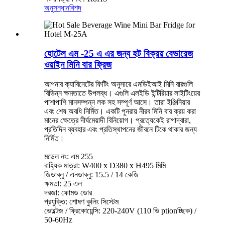
অনুসন্ধান
বিশদ
হোটেল এম -25 এ এর ​​জন্য হট বিক্রয় বেভারেজ
ওয়াইন মিনি বার ফ্রিজ
আপনার ক্যাবিনেটের ফিটিং অনুসারে এমডিইআই মিনি বারগুলি
বিভিন্ন ক্ষমতাতে উপলব্ধ। এগুলি এলইডি ইন্টিরিয়ার লাইটিংয়ের
পাশাপাশি মানসম্পন্ন লক সহ সম্পূর্ণ আসে। তারা ইঞ্জিনিয়ার
এবং শেষ অবধি নির্মিত। একটি পুনরায় নীরব মিনি বার ক্রয় করা
মানের ক্ষেত্রে দীর্ঘমেয়াদী বিনিয়োগ। প্রত্যেকেই রাগাদ্বারা,
প্রতিদিন ব্যবহার এবং প্রতিস্থাপনের জীবনে টিকে থাকার জন্য
নির্মিত।
মডেল নং: এম 255
বাহ্যিক মাত্রা: W400 x D380 x H495 মিমি
জিডাব্লু / এনডাব্লু: 15.5 / 14 কেজি
ক্ষমতা: 25 এল
দরজা: ফোমড ডোর
প্রযুক্তি: শোষণ কুলিং সিস্টেম
ভোল্টেজ / ফ্রিকোয়েন্সি: 220-240V (110 ভি ptionচ্ছিক) /
50-60Hz