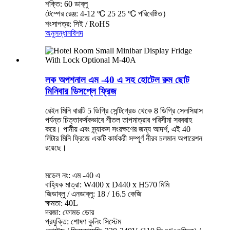
শক্তি: 60 ডাব্লু
টেম্পের রেঞ্জ: 4-12 ℃ 25 25 ℃ পরিবেষ্টিত）
শংসাপত্র: সিই / RoHS
অনুসন্ধান
বিশদ
লক অপশনাল এম -40 এ সহ হোটেল রুম ছোট
মিনিবার ডিসপ্লে ফ্রিজ
রেইন মিনি বারটি 5 ডিগ্রি সেন্টিগ্রেড থেকে 8 ডিগ্রি সেলসিয়াস
পর্যন্ত চিত্তাকর্ষকভাবে শীতল তাপমাত্রার পরিসীমা সরবরাহ
করে। পানীয় এবং স্ন্যাকস সংরক্ষণের জন্য আদর্শ, এই 40
লিটার মিনি ফ্রিজে একটি কার্যকরী সম্পূর্ণ নীরব চলমান অপারেশন
রয়েছে।
মডেল নং: এম -40 এ
বাহ্যিক মাত্রা: W400 x D440 x H570 মিমি
জিডাব্লু / এনডাব্লু: 18 / 16.5 কেজি
ক্ষমতা: 40L
দরজা: ফোমড ডোর
প্রযুক্তি: শোষণ কুলিং সিস্টেম