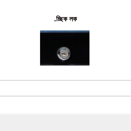
.চ্ছিক লক