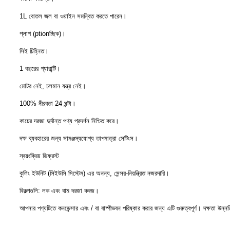
1L বোতল জল বা ওয়াইন সমন্বিত করতে পারেন।
প্লাগ (ptionচ্ছিক)।
সিই চিহ্নিত।
1 বছরের গ্যারান্টি।
মোটর নেই, চলমান যন্ত্র নেই।
100% নীরবতা 24 ঘন্টা।
কাচের দরজা দুর্দান্ত পণ্য প্রদর্শন নিশ্চিত করে।
দক্ষ ব্যবহারের জন্য সামঞ্জস্যযোগ্য তাপমাত্রা সেটিংস।
স্বয়ংক্রিয় ডিফ্রস্ট
কুলিং ইউনিট (সিইউসি সিস্টেম) এর অনন্য, সেন্সর-নিয়ন্ত্রিত নজরদারি।
বিকল্পগুলি: লক এবং বাম দরজা কবজ।
আপনার পণ্যটিতে কনডেন্সার এবং / বা বাষ্পীভবন পরিষ্কার করার জন্য এটি গুরুত্বপূর্ণ। দক্ষতা উন্