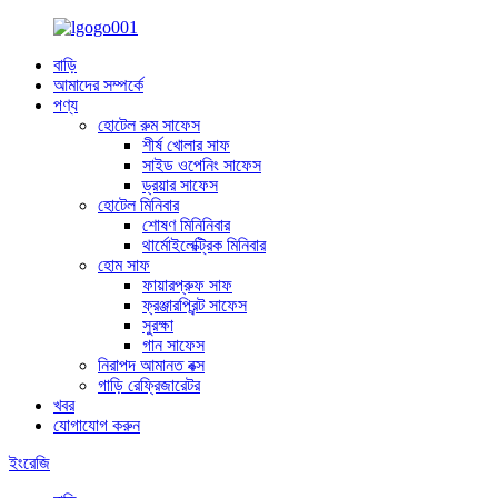
বাড়ি
আমাদের সম্পর্কে
পণ্য
হোটেল রুম সাফেস
শীর্ষ খোলার সাফ
সাইড ওপেনিং সাফেস
ড্রয়ার সাফেস
হোটেল মিনিবার
শোষণ মিনিনিবার
থার্মোইলেক্ট্রিক মিনিবার
হোম সাফ
ফায়ারপ্রুফ সাফ
ফ্রঞ্জারপ্রিন্ট সাফেস
সুরক্ষা
গান সাফেস
নিরাপদ আমানত বক্স
গাড়ি রেফ্রিজারেটর
খবর
যোগাযোগ করুন
ইংরেজি