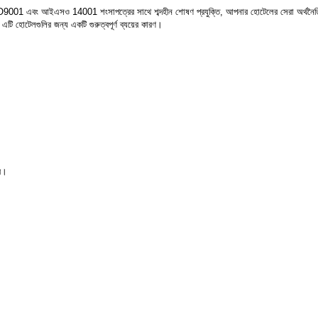
ি ISO9001 এবং আইএসও 14001 শংসাপত্রের সাথে শব্দহীন শোষণ প্রযুক্তি, আপনার হোটেলের সেরা অর্থনৈতিক
এটি হোটেলগুলির জন্য একটি গুরুত্বপূর্ণ ব্যয়ের কারণ।
রে।