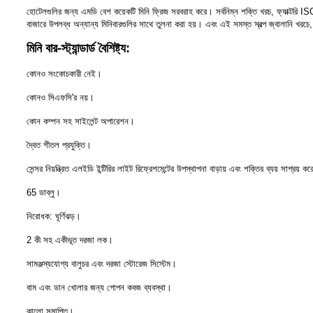
হোটেলগুলির জন্য এমডি বেশ কয়েকটি মিনি ফ্রিজ সরবরাহ করে। সর্বনিম্ন শক্তি খরচ, ফ্যাক্টর
বাজারে উপলব্ধ অন্যান্য মিনিবারগুলির সাথে তুলনা করা হয়। এবং এই সমস্ত স্বল্প জ্বালানি খরচে, 
মিনি বার-স্ট্যান্ডার্ড বৈশিষ্ট্য:
কোনও সংকোচকারী নেই।
কোনও সিএফসি'র নয়।
কোন কম্পন সহ সাইলেন্ট অপারেশন।
দ্বৈত শীতল প্রযুক্তি।
সেন্সর নিয়ন্ত্রিত এলইডি ইন্টিরির লাইট রিফ্রেশমেন্টের উপস্থাপনা বাড়ায় এবং শক্তির ব্যয় সাশ্রয় ক
65 ডাব্লু।
নিরোধক: ঘূর্ণিঝড়।
2 কী সহ একীভূত দরজা লক।
সামঞ্জস্যযোগ্য বালুচর এবং দরজা স্টোরেজ সিস্টেম।
বাম এবং ডান খোলার জন্য গোপন কবজ ব্যবস্থা।
কালো সমাপ্তি।