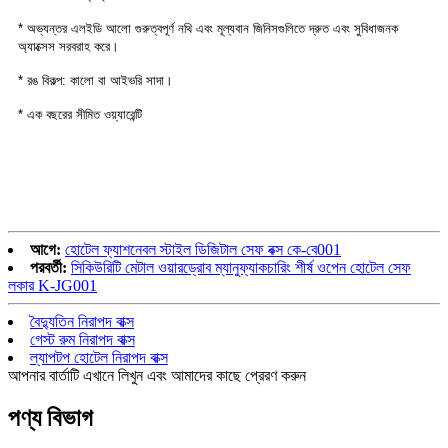
* অভ্যন্তর এলইডি আলো গুরুত্বপূর্ণ নথি এবং মূল্যবান জিনিসগুলিতে দ্রুত এবং সুবিধাজনক
অ্যাক্সেস সরবরাহ করে।
* রঙ বিকল্প: কালো বা আইভরি সাদা।
* এক বছরের সীমিত ওয়্যারেন্টি
আগে:
হোটেল ফ্যাশনেবল স্টাইল ডিজিটাল সেফ বক্স কে-বে001
পরবর্তী:
সিকিউরিটি মেটাল ওয়ারড্রোব ম্যানুফ্যাকচারিং শীর্ষ ওপেন হোটেল সেফ
লকার K-JG001
বৈদ্যুতিন নিরাপদ বাক্স
গেস্ট রুম নিরাপদ বাক্স
ল্যাপটপ হোটেল নিরাপদ বাক্স
আপনার বার্তাটি এখানে লিখুন এবং আমাদের কাছে প্রেরণ করুন
পণ্য বিভাগ