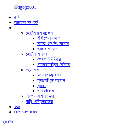
বাড়ি
আমাদের সম্পর্কে
পণ্য
হোটেল রুম সাফেস
শীর্ষ খোলার সাফ
সাইড ওপেনিং সাফেস
ড্রয়ার সাফেস
হোটেল মিনিবার
শোষণ মিনিনিবার
থার্মোইলেক্ট্রিক মিনিবার
হোম সাফ
ফায়ারপ্রুফ সাফ
ফ্রঞ্জারপ্রিন্ট সাফেস
সুরক্ষা
গান সাফেস
নিরাপদ আমানত বক্স
গাড়ি রেফ্রিজারেটর
খবর
যোগাযোগ করুন
ইংরেজি