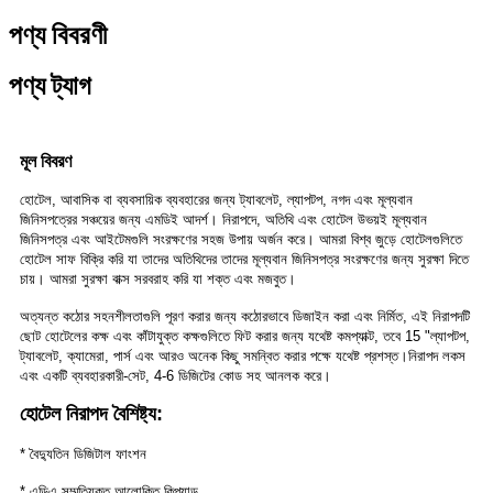
পণ্য বিবরণী
পণ্য ট্যাগ
মূল বিবরণ
হোটেল, আবাসিক বা ব্যবসায়িক ব্যবহারের জন্য ট্যাবলেট, ল্যাপটপ, নগদ এবং মূল্যবান
জিনিসপত্রের সঞ্চয়ের জন্য এমডিই আদর্শ। নিরাপদে, অতিথি এবং হোটেল উভয়ই মূল্যবান
জিনিসপত্র এবং আইটেমগুলি সংরক্ষণের সহজ উপায় অর্জন করে। আমরা বিশ্ব জুড়ে হোটেলগুলিতে
হোটেল সাফ বিক্রি করি যা তাদের অতিথিদের তাদের মূল্যবান জিনিসপত্র সংরক্ষণের জন্য সুরক্ষা দিতে
চায়। আমরা সুরক্ষা বাক্স সরবরাহ করি যা শক্ত এবং মজবুত।
অত্যন্ত কঠোর সহনশীলতাগুলি পূরণ করার জন্য কঠোরভাবে ডিজাইন করা এবং নির্মিত, এই নিরাপদটি
ছোট হোটেলের কক্ষ এবং কাঁটাযুক্ত কক্ষগুলিতে ফিট করার জন্য যথেষ্ট কমপ্যাক্ট, তবে 15 "ল্যাপটপ,
ট্যাবলেট, ক্যামেরা, পার্স এবং আরও অনেক কিছু সমন্বিত করার পক্ষে যথেষ্ট প্রশস্ত।
নিরাপদ লকস
এবং একটি ব্যবহারকারী-সেট, 4-6 ডিজিটের কোড সহ আনলক করে।
হোটেল নিরাপদ বৈশিষ্ট্য:
* বৈদ্যুতিন ডিজিটাল ফাংশন
* এডিএ সম্মতিযুক্ত আলোকিত কিপ্যাড