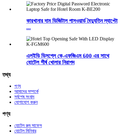
কারখানার দাম ডিজিটাল পাসওয়ার্ড বৈদ্যুতিন ল্যাপ্টো
...
এলইডি ডিসপ্লে কে-এফজিএম 600 এর সাথে
হোটেল শীর্ষ খোলার নিরাপদ
তথ্য
পণ্য
আমাদের সম্পর্কে
সর্বশেষ সংবাদ
যোগাযোগ করুন
পণ্য
হোটেল রুম সাফেস
হোটেল মিনিবার