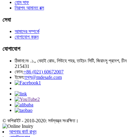
হোম সাফ
নিরাপদ আমানত বক্স
সেবা
আমাদের সম্পর্কে
যোগাযোগ করুন
যোগাযোগ
ঠিকানা:
নং .১,, বেহাই রোড, লিউহে শহর, তাইচং সিটি, জিয়াংসু প্রদেশ, চীন
215431
ফোন:
+86 (021) 60672007
ইমেল:
তথ্য@mdesafe.com
© কপিরাইট - 2010-2020: সর্বস্বত্ত্ব সংরক্ষিত।
আপনার বার্তা রাখুন