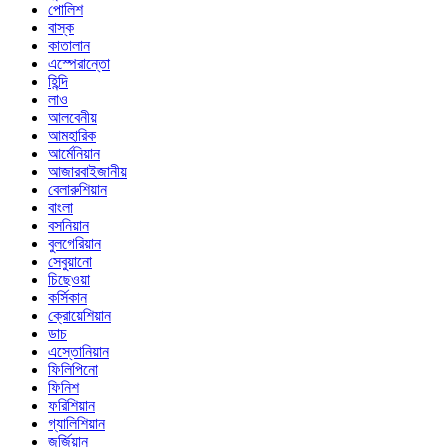
পোলিশ
বাস্ক
কাতালান
এস্পেরান্তো
হিন্দি
লাও
আলবেনীয়
আমহারিক
আর্মেনিয়ান
আজারবাইজানীয়
বেলারুশিয়ান
বাংলা
বসনিয়ান
বুলগেরিয়ান
সেবুয়ানো
চিছেওয়া
কর্সিকান
ক্রোয়েশিয়ান
ডাচ
এস্তোনিয়ান
ফিলিপিনো
ফিনিশ
ফরিশিয়ান
গ্যালিশিয়ান
জর্জিয়ান