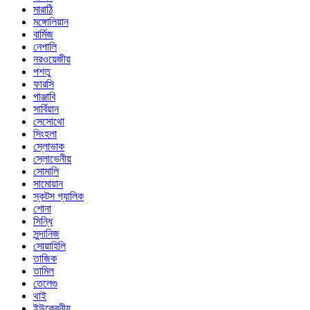
মারাঠি
মঙ্গোলিয়ান
বার্মিজ
নেপালি
নরওয়েজীয়
পশতু
ফারসি
পাঞ্জাবি
সার্বিয়ান
সেসোথো
সিংহলা
স্লোভাক
স্লোভেনীয়
সোমালি
সামোয়ান
স্কটস গ্যালিক
শোনা
সিন্ধি
সুন্দানিজ
সোয়াহিলি
তাজিক
তামিল
তেলেগু
থাই
ইউক্রেনীয়