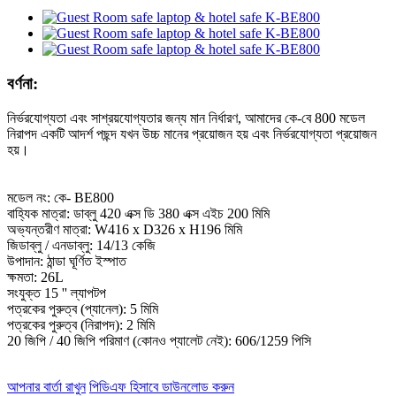
বর্ণনা:
নির্ভরযোগ্যতা এবং সাশ্রয়যোগ্যতার জন্য মান নির্ধারণ, আমাদের কে-বে 800 মডেল
নিরাপদ একটি আদর্শ পছন্দ যখন উচ্চ মানের প্রয়োজন হয় এবং নির্ভরযোগ্যতা প্রয়োজন
হয়।
মডেল নং: কে- BE800
বাহ্যিক মাত্রা: ডাব্লু 420 এক্স ডি 380 এক্স এইচ 200 মিমি
অভ্যন্তরীণ মাত্রা: W416 x D326 x H196 মিমি
জিডাব্লু / এনডাব্লু: 14/13 কেজি
উপাদান: ঠান্ডা ঘূর্ণিত ইস্পাত
ক্ষমতা: 26L
সংযুক্ত 15 '' ল্যাপটপ
পত্রকের পুরুত্ব (প্যানেল): 5 মিমি
পত্রকের পুরুত্ব (নিরাপদ): 2 মিমি
20 জিপি / 40 জিপি পরিমাণ (কোনও প্যালেট নেই): 606/1259 পিসি
আপনার বার্তা রাখুন
পিডিএফ হিসাবে ডাউনলোড করুন