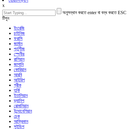
হোয়াটসঅ্যাপ
x
অনুসন্ধান করতে enter বা বন্ধ করতে ESC
টিপুন
ইংরেজি
চাইনিজ
ফরাসি
জার্মান
পর্তুগীজ
স্পেনীয়
রাশিয়ান
জাপানি
কোরিয়ান
আরবি
আইরিশ
গ্রীক
তুর্কি
ইতালিয়ান
ড্যানিশ
রোমানিয়ান
ইন্দোনেশিয়ান
চেক
আফ্রিকান
সুইডিশ