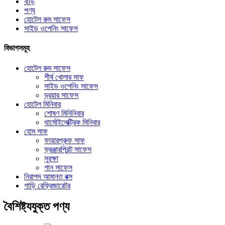
বাড়ি
পণ্য
হোটেল রুম সাফেস
সাইড ওপেনিং সাফেস
বিভাগসমূহ
হোটেল রুম সাফেস
শীর্ষ খোলার সাফ
সাইড ওপেনিং সাফেস
ড্রয়ার সাফেস
হোটেল মিনিবার
শোষণ মিনিনিবার
থার্মোইলেক্ট্রিক মিনিবার
হোম সাফ
ফায়ারপ্রুফ সাফ
ফ্রঞ্জারপ্রিন্ট সাফেস
সুরক্ষা
গান সাফেস
নিরাপদ আমানত বক্স
গাড়ি রেফ্রিজারেটর
বৈশিষ্ট্যযুক্ত পণ্য