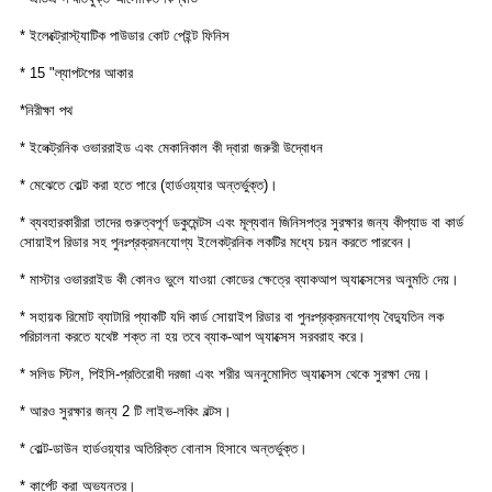
* ইলেক্ট্রোস্ট্যাটিক পাউডার কোট পেইন্ট ফিনিস
* 15 "ল্যাপটপের আকার
*নিরীক্ষা পথ
* ইলেক্ট্রনিক ওভাররাইড এবং মেকানিকাল কী দ্বারা জরুরী উদ্বোধন
* মেঝেতে বোল্ট করা হতে পারে (হার্ডওয়্যার অন্তর্ভুক্ত)।
* ব্যবহারকারীরা তাদের গুরুত্বপূর্ণ ডকুমেন্টস এবং মূল্যবান জিনিসপত্র সুরক্ষার জন্য কীপ্যাড বা কার্ড
সোয়াইপ রিডার সহ পুনঃপ্রক্রমনযোগ্য ইলেকট্রনিক লকটির মধ্যে চয়ন করতে পারবেন।
* মাস্টার ওভাররাইড কী কোনও ভুলে যাওয়া কোডের ক্ষেত্রে ব্যাকআপ অ্যাক্সেসের অনুমতি দেয়।
* সহায়ক রিমোট ব্যাটারি প্যাকটি যদি কার্ড সোয়াইপ রিডার বা পুনঃপ্রক্রমনযোগ্য বৈদ্যুতিন লক
পরিচালনা করতে যথেষ্ট শক্ত না হয় তবে ব্যাক-আপ অ্যাক্সেস সরবরাহ করে।
* সলিড স্টিল, পিইসি-প্রতিরোধী দরজা এবং শরীর অননুমোদিত অ্যাক্সেস থেকে সুরক্ষা দেয়।
* আরও সুরক্ষার জন্য 2 টি লাইভ-লকিং বল্টস।
* বোল্ট-ডাউন হার্ডওয়্যার অতিরিক্ত বোনাস হিসাবে অন্তর্ভুক্ত।
* কার্পেট করা অভ্যন্তর।