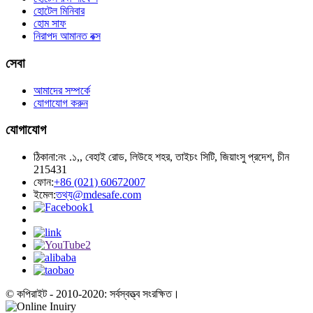
হোটেল মিনিবার
হোম সাফ
নিরাপদ আমানত বক্স
সেবা
আমাদের সম্পর্কে
যোগাযোগ করুন
যোগাযোগ
ঠিকানা:
নং .১,, বেহাই রোড, লিউহে শহর, তাইচং সিটি, জিয়াংসু প্রদেশ, চীন
215431
ফোন:
+86 (021) 60672007
ইমেল:
তথ্য@mdesafe.com
© কপিরাইট - 2010-2020: সর্বস্বত্ত্ব সংরক্ষিত।