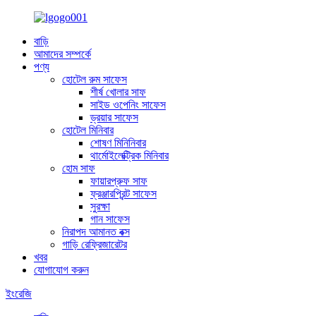
বাড়ি
আমাদের সম্পর্কে
পণ্য
হোটেল রুম সাফেস
শীর্ষ খোলার সাফ
সাইড ওপেনিং সাফেস
ড্রয়ার সাফেস
হোটেল মিনিবার
শোষণ মিনিনিবার
থার্মোইলেক্ট্রিক মিনিবার
হোম সাফ
ফায়ারপ্রুফ সাফ
ফ্রঞ্জারপ্রিন্ট সাফেস
সুরক্ষা
গান সাফেস
নিরাপদ আমানত বক্স
গাড়ি রেফ্রিজারেটর
খবর
যোগাযোগ করুন
ইংরেজি