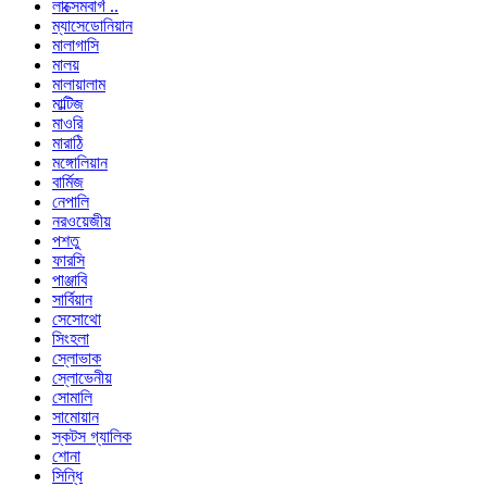
লাক্সেমবার্গ ..
ম্যাসেডোনিয়ান
মালাগাসি
মালয়
মালায়ালাম
মাল্টিজ
মাওরি
মারাঠি
মঙ্গোলিয়ান
বার্মিজ
নেপালি
নরওয়েজীয়
পশতু
ফারসি
পাঞ্জাবি
সার্বিয়ান
সেসোথো
সিংহলা
স্লোভাক
স্লোভেনীয়
সোমালি
সামোয়ান
স্কটস গ্যালিক
শোনা
সিন্ধি