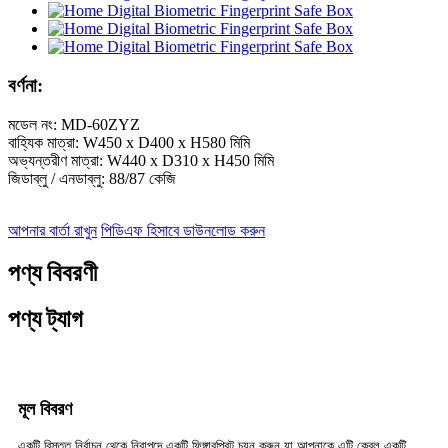
বর্ণনা:
মডেল নং: MD-60ZYZ
বাহ্যিক মাত্রা: W450 x D400 x H580 মিমি
অভ্যন্তরীণ মাত্রা: W440 x D310 x H450 মিমি
জিডাব্লু / এনডাব্লু: 88/87 কেজি
আপনার বার্তা রাখুন
পিডিএফ হিসাবে ডাউনলোড করুন
পণ্য বিবরণী
পণ্য ট্যাগ
মূল বিবরণ
একটি বিস্তৃত নির্বাচন থেকে নিরাপদে একটি ফিঙ্গারপ্রিন্ট চয়ন করুন যা আপনাকে এটি কেবল একটি