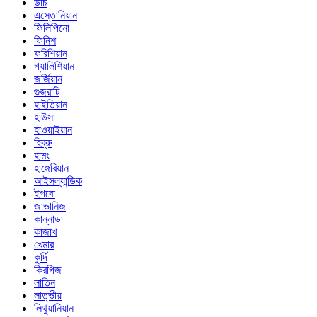
ডাচ
এস্তোনিয়ান
ফিলিপিনো
ফিনিশ
ফরিশিয়ান
গ্যালিশিয়ান
জর্জিয়ান
গুজরাটি
হাইতিয়ান
হাউসা
হাওয়াইয়ান
হিব্রু
হামং
হাঙ্গেরিয়ান
আইসল্যান্ডিক
ইগবো
জাভানিজ
কান্নাডা
কাজাখ
খেমার
কুর্দি
কিরগিজ
লাতিন
লাত্ভীয়
লিথুয়ানিয়ান