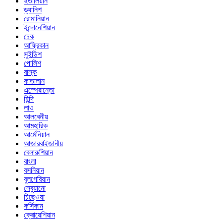
ইতালিয়ান
ড্যানিশ
রোমানিয়ান
ইন্দোনেশিয়ান
চেক
আফ্রিকান
সুইডিশ
পোলিশ
বাস্ক
কাতালান
এস্পেরান্তো
হিন্দি
লাও
আলবেনীয়
আমহারিক
আর্মেনিয়ান
আজারবাইজানীয়
বেলারুশিয়ান
বাংলা
বসনিয়ান
বুলগেরিয়ান
সেবুয়ানো
চিছেওয়া
কর্সিকান
ক্রোয়েশিয়ান