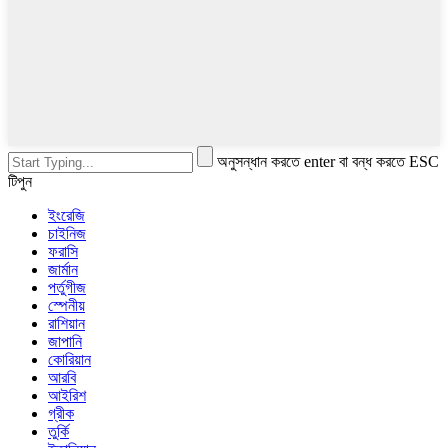
অনুসন্ধান করতে enter বা বন্ধ করতে ESC
টিপুন
ইংরেজি
চাইনিজ
ফরাসি
জার্মান
পর্তুগীজ
স্পেনীয়
রাশিয়ান
জাপানি
কোরিয়ান
আরবি
আইরিশ
গ্রীক
তুর্কি