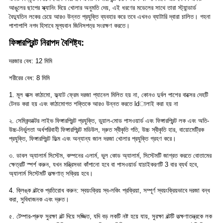
আঙুলের ছাপের স্ক্যানিং দিয়ে খোলার অনুমতি দেয়, এই ধরণের মডেলের সাথে তারা স্ট্যান্ডার্ড
বৈদ্যুতিন লকের চেয়ে আরও উন্নত প্রযুক্তি ব্যবহার করে তবে এখনও ব্যাটারি দ্বারা চালিত। গহনা
পাশাপাশি নগদ হিসাবে মূল্যবান জিনিসপত্র সংরক্ষণ করতে।
ফিঙ্গারপ্রিন্ট নিরাপদ বৈশিষ্ট্য:
দরজার বেধ: 12 মিমি
শরীরের বেধ: 8 মিমি
1. মূল বাক্স কাঠামো, ফ্ল্যাট ফ্রেম দরজা প্যানেল মিলিত হয় না, কোনও দুর্বল পাশের বাক্সের দেহটি
টেনড করা হয় এবং কাঠামোগত শক্তিকে আরও উন্নত করতে ldালাই করা হয় না
২. সেমিকন্ডাক্টর লাইভ ফিঙ্গারপ্রিন্ট প্রযুক্তি, ডুয়াল-মোড পাসওয়ার্ড এবং ফিঙ্গারপ্রিন্ট লক এবং অতি-
উচ্চ-নির্ভুলতা অর্ধপরিবাহী ফিঙ্গারপ্রিন্ট মডিউল, দ্রুত স্বীকৃতি গতি, উচ্চ স্বীকৃতি হার, বায়োমেট্রিক
প্রযুক্তি, ফিঙ্গারপ্রিন্ট ফিল্ম এবং অন্যান্য জাল দরজা খোলার প্রযুক্তি গ্রহণ করে।
৩. ডাবল অ্যালার্ম সিস্টেম, কম্পনের এলার্ম, ভুল কোড অ্যালার্ম, সিস্টেমটি জাগ্রত করতে বোতামের
ক্ষেত্রটি স্পর্শ করুন, যখন মন্ত্রিসভা কাঁপানো হবে বা পাসওয়ার্ড যাচাইকরণটি 3 বার ব্যর্থ হবে,
অ্যালার্ম সিস্টেমটি তত্ক্ষণাত্ সক্রিয় হবে।
4. ক্লিঙ্ক বল্টকে প্রতিরোধ করুন: স্বয়ংক্রিয় স্ব-লকিং প্রক্রিয়া, সম্পূর্ণ স্বয়ংক্রিয়ভাবে দরজা বন্ধ
করা, সুবিধাজনক এবং দ্রুত।
৫. টেম্পার-প্রুফ সুরক্ষা বল্ট দিয়ে সজ্জিত, যদি বড় লকটি নষ্ট হয়ে যায়, সুরক্ষা বল্টটি তত্ক্ষণাতন্ত্রকে লক