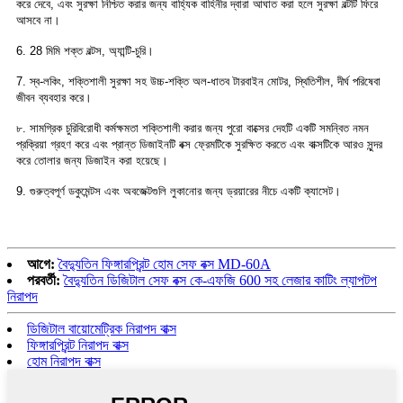
করে দেবে, এবং সুরক্ষা নিশ্চিত করার জন্য বাহ্যিক বাহিনীর দ্বারা আঘাত করা হলে সুরক্ষা বল্টটি ফিরে
আসবে না।
6. 28 মিমি শক্ত বল্টস, অ্যান্টি-চুরি।
7. স্ব-লকিং, শক্তিশালী সুরক্ষা সহ উচ্চ-শক্তি অল-ধাতব টারবাইন মোটর, স্থিতিশীল, দীর্ঘ পরিষেবা
জীবন ব্যবহার করে।
৮. সামগ্রিক চুরিবিরোধী কর্মক্ষমতা শক্তিশালী করার জন্য পুরো বাক্সের দেহটি একটি সমন্বিত নমন
প্রক্রিয়া গ্রহণ করে এবং প্রান্ত ডিজাইনটি বক্স ফ্রেমটিকে সুরক্ষিত করতে এবং বাক্সটিকে আরও সুন্দর
করে তোলার জন্য ডিজাইন করা হয়েছে।
9. গুরুত্বপূর্ণ ডকুমেন্টস এবং অবজেক্টগুলি লুকানোর জন্য ড্রয়ারের নীচে একটি ক্যাসেট।
আগে:
বৈদ্যুতিন ফিঙ্গারপ্রিন্ট হোম সেফ বক্স MD-60A
পরবর্তী:
বৈদ্যুতিন ডিজিটাল সেফ বক্স কে-এফজি 600 সহ লেজার কাটিং ল্যাপটপ
নিরাপদ
ডিজিটাল বায়োমেট্রিক নিরাপদ বাক্স
ফিঙ্গারপ্রিন্ট নিরাপদ বাক্স
হোম নিরাপদ বাক্স